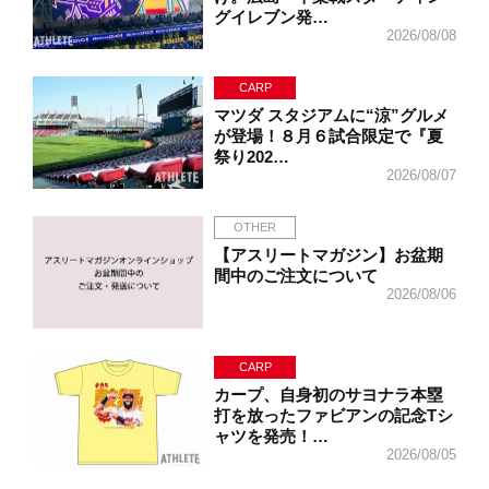
グイレブン発…
2026/08/08
CARP
マツダ スタジアムに“涼”グルメ
が登場！８月６試合限定で『夏
祭り202…
2026/08/07
OTHER
【アスリートマガジン】お盆期
間中のご注文について
2026/08/06
CARP
カープ、自身初のサヨナラ本塁
打を放ったファビアンの記念Tシ
ャツを発売！…
2026/08/05