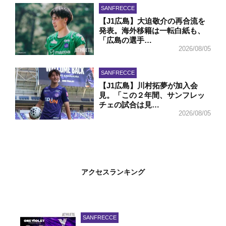
SANFRECCE
【J1広島】大迫敬介の再合流を
発表。海外移籍は一転白紙も、
「広島の選手…
2026/08/05
SANFRECCE
【J1広島】川村拓夢が加入会
見。「この２年間、サンフレッ
チェの試合は見…
2026/08/05
アクセスランキング
SANFRECCE