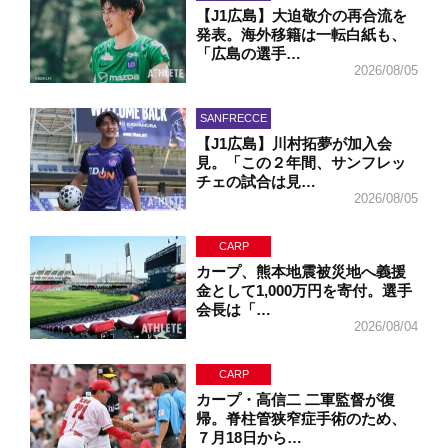
【J1広島】大迫敬介の再合流を
発表。海外移籍は一転白紙も、
「広島の選手…
2026/08/05
SANFRECCE
【J1広島】川村拓夢が加入会
見。「この２年間、サンフレッ
チェの試合は見…
2026/08/05
CARP
カープ、熊本地震被災地へ義援
金として1,000万円を寄付。選手
会長は「…
2026/08/04
CARP
カープ・高信二 二軍監督が復
帰。脊柱管狭窄症手術のため、
７月18日から…