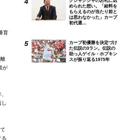
クシャクシャのお札に込
められた想い。「給料を
もらえるのが当たり前と
は思わなかった」カープ
初代選…
番育
カープ初優勝を決定づけ
た伝説の3ラン。伝説の
助っ人ゲイル・ホプキン
距離
スが振り返る1975年
素が
年、
返し
じて
する