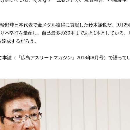
が続いている。そんなチーム状況だが、坂倉将吾、小園海斗
。
輪野球日本代表で金メダル獲得に貢献した鈴木誠也だ。9月25
入り本塁打を量産し、自己最多の30本まであと1本としている。
”も達成するだろう。
誌（『広島アスリートマガジン』2018年8月号）で語って
。