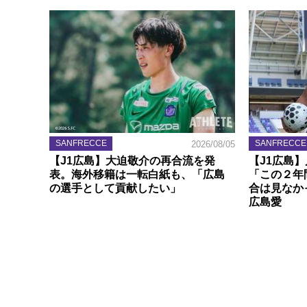
SANFRECCE
SANFRECCE
2026/08/05
【J1広島】大迫敬介の再合流を発
【J1広島
表。海外移籍は一転白紙も、「広島
「この２年
の選手として貢献したい」
合は見なか
広島愛