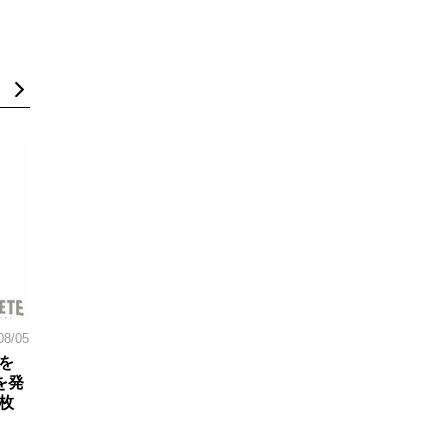
08/05
を
を発
枚