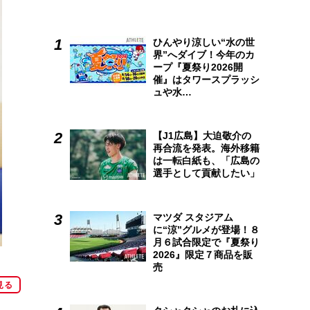
ひんやり涼しい“水の世
界”へダイブ！今年のカ
ープ『夏祭り2026開
催』はタワースプラッシ
ュや水…
【J1広島】大迫敬介の
再合流を発表。海外移籍
は一転白紙も、「広島の
選手として貢献したい」
マツダ スタジアム
に“涼”グルメが登場！８
月６試合限定で『夏祭り
2026』限定７商品を販
売
見る