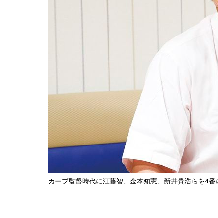
カープ監督時代に江藤智、金本知憲、新井貴浩らを4番に