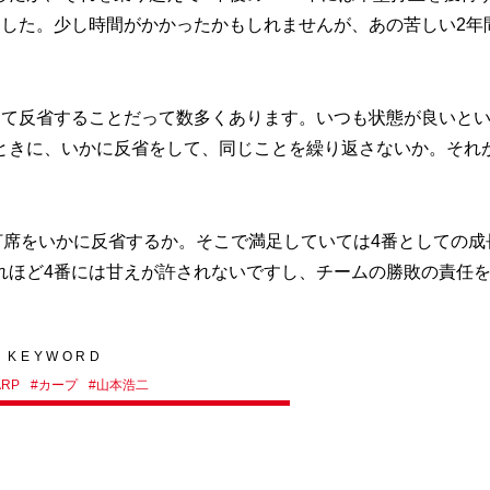
ました。少し時間がかかったかもしれませんが、あの苦しい2年
て反省することだって数多くあります。いつも状態が良いと
ときに、いかに反省をして、同じことを繰り返さないか。それ
打席をいかに反省するか。そこで満足していては4番としての成
れほど4番には甘えが許されないですし、チームの勝敗の責任
KEYWORD
ARP
#
カープ
#
山本浩二