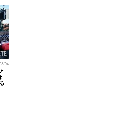
08/04
と
は
る