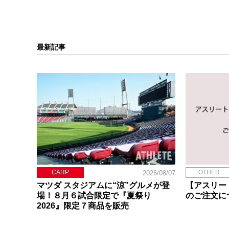
最新記事
CARP
OTHER
2026/08/07
マツダ スタジアムに“涼”グルメが登
【アスリー
場！８月６試合限定で『夏祭り
のご注文に
2026』限定７商品を販売