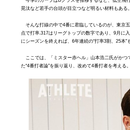
今季のカープはBクラスを推移するなど、低空飛行
晃汰など若手の台頭が目立つなど明るい材料もある
そんな打線の中で4番に君臨しているのが、東京五
点で打率.317はリーグトップの数字であり、9月に
にシーズンを終えれば、6年連続の“打率3割、25本
ここでは、「ミスター赤ヘル」山本浩二氏がかつて本
た“4番打者論”を振り返り、改めて4番打者を考える