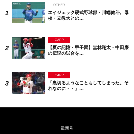
OTHER
エイジェック硬式野球部・川端健斗。母
校・立教大との…
CARP
【夏の記憶・甲子園】堂林翔太・中田廉
の伝説の試合を…
CARP
「裏切るようなこともしてしまった。そ
れなのに・・」…
最新号