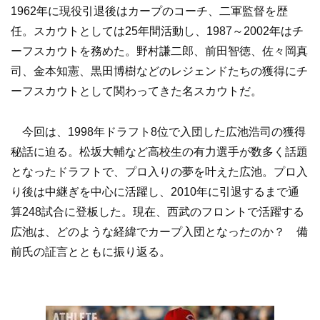
1962年に現役引退後はカープのコーチ、二軍監督を歴
任。スカウトとしては25年間活動し、1987～2002年はチ
ーフスカウトを務めた。野村謙二郎、前田智徳、佐々岡真
司、金本知憲、黒田博樹などのレジェンドたちの獲得にチ
ーフスカウトとして関わってきた名スカウトだ。
今回は、1998年ドラフト8位で入団した広池浩司の獲得
秘話に迫る。松坂大輔など高校生の有力選手が数多く話題
となったドラフトで、プロ入りの夢を叶えた広池。プロ入
り後は中継ぎを中心に活躍し、2010年に引退するまで通
算248試合に登板した。現在、西武のフロントで活躍する
広池は、どのような経緯でカープ入団となったのか？ 備
前氏の証言とともに振り返る。