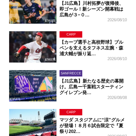
【J1広島】川村拓夢が復帰後、
即ゴール！新シーズン開幕戦は
広島が３−０…
2026/08/10
CARP
【カープ選手と高校野球】ブル
ペンを支えるタフネス左腕・森
浦大輔が振り返…
2026/08/10
SANFRECCE
【J1広島】新たなる歴史の幕開
け。広島ー千葉戦スターティン
グイレブン発…
2026/08/08
CARP
マツダ スタジアムに“涼”グルメ
が登場！８月６試合限定で『夏
祭り202…