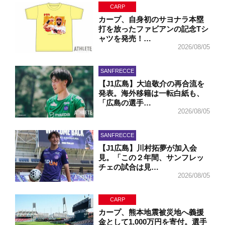
CARP
カープ、自身初のサヨナラ本塁
打を放ったファビアンの記念Tシ
ャツを発売！…
2026/08/05
SANFRECCE
【J1広島】大迫敬介の再合流を
発表。海外移籍は一転白紙も、
「広島の選手…
2026/08/05
SANFRECCE
【J1広島】川村拓夢が加入会
見。「この２年間、サンフレッ
チェの試合は見…
2026/08/05
CARP
カープ、熊本地震被災地へ義援
金として1,000万円を寄付。選手