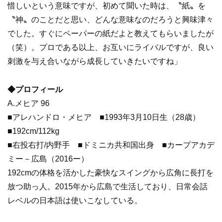
惜しいという意味ですが、初めて聞いた時は、〝紙〟を
〝神〟のことだと思い、どんな意味なのだろうと興味津々
でした。すぐにペーパーの紙だよと教えてもらいましたが
（笑）。プロである以上、お互いにライバルですが、良い
刺激を与え合いながら成長していきたいですね」
◆プロフィール
A.メヒア 96
■アレハンドロ・メヒア ■1993年3月10日生（28歳）
■192cm/112kg
■右投右打/内野手 ■ドミニカ共和国出身 ■カープアカデ
ミー－広島（2016ー）
192cmの体格を活かした豪快なスイングから広角に長打を
放つ助っ人。2015年から広島で生活しており、日常会話
レベルの日本語は使いこなしている。