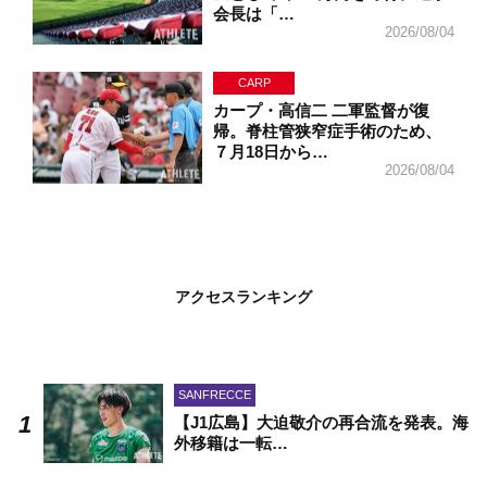
会長は「…
2026/08/04
CARP
カープ・高信二 二軍監督が復
帰。脊柱管狭窄症手術のため、
７月18日から…
2026/08/04
アクセスランキング
SANFRECCE
【J1広島】大迫敬介の再合流を発表。海
外移籍は一転…