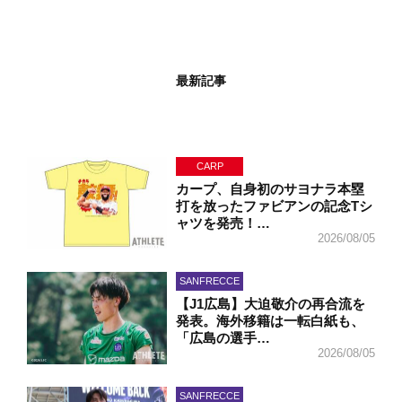
最新記事
CARP
カープ、自身初のサヨナラ本塁
打を放ったファビアンの記念Tシ
ャツを発売！…
2026/08/05
SANFRECCE
【J1広島】大迫敬介の再合流を
発表。海外移籍は一転白紙も、
「広島の選手…
2026/08/05
SANFRECCE