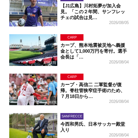
【J1広島】川村拓夢が加入会
見。「この２年間、サンフレッ
チェの試合は見…
2026/08/05
CARP
カープ、熊本地震被災地へ義援
金として1,000万円を寄付。選手
会長は「…
2026/08/04
CARP
カープ・高信二 二軍監督が復
帰。脊柱管狭窄症手術のため、
７月18日から…
2026/08/04
SANFRECCE
今西和男氏、日本サッカー殿堂
入り
2026/08/04