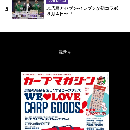
SANFRECCE
J1広島とセブン-イレブンが初コラボ！
８月４日〜『…
最新号