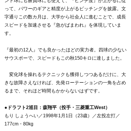
ント球にも勝負球にも使えて、『ピンチ度』が上がるに従
って、パワーのギアと精度が上がるピッチングを披露。文
字通りこの数カ月は、大学から社会人に進むことで、成長
スピードを加速させる『急がばまわれ』を体現していま
す。
『最初の12人』でも良かったほどの実力者。四球の少ない
サウスポーで、スピードもこの秋150キロに達しました。
変化球を操れるテクニックも獲得しつつあるだけに、大
きな故障さえなければ、先発ローテーションの一角を占め
るまで、それほど時間もかからないはずです。
●ドラフト2巡目：森翔平（投手・三菱重工West）
もり しょうへい／1998年1月1日（23歳）／左投左打／
177cm・80kg