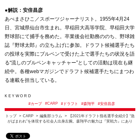
●解説：安倍昌彦
あべまさひこ／スポーツジャーナリスト。1955年4月24
日、宮城県仙台市生まれ。早稲田大高等学院、早稲田大学
野球部にて捕手を務めた。卒業後会社勤務ののち、野球雑
誌『野球太郎』の立ち上げに参加。ドラフト候補選手たち
の投球を実際にブルペンで受けた上で選手たちの状況を語
る“流しのブルペンキャッチャー”としての活動は現在も継
続中。各種webマガジンでドラフト候補選手たちにまつわ
る連載を担当している。
KEYWORD
#
CARP
#
カープ
#
ドラフト
#
森翔平
#
安倍昌彦
トップ
CARP
編集部コラム
【2021年ドラフト指名選手全紹介】“急
がばまわれ”を体現する社会人出身左腕。森翔平の魅力は『実戦力』にあり