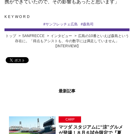
携ができていたので、その影響もあったと思います」
KEYWORD
#
サンフレッチェ広島
#
森島司
トップ
SANFRECCE
インタビュー
広島の10番といえば森島という
存在に。「得点もアシストも、今の数字には満足していません」
【INTERVIEW】
最新記事
CARP
マツダ スタジアムに“涼”グルメ
が登場！８月６試合限定で『夏