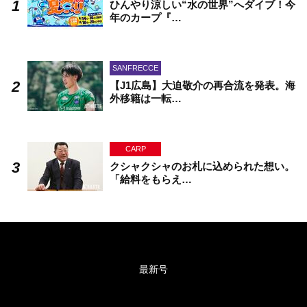
ひんやり涼しい“水の世界”へダイブ！今
年のカープ『…
SANFRECCE
【J1広島】大迫敬介の再合流を発表。海
外移籍は一転…
CARP
クシャクシャのお札に込められた想い。
「給料をもらえ…
最新号