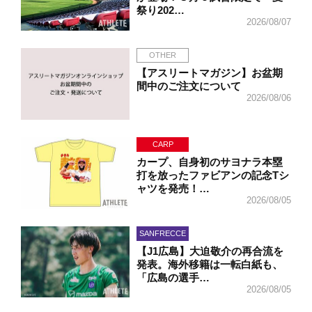
祭り202…
2026/08/07
OTHER
【アスリートマガジン】お盆期
間中のご注文について
2026/08/06
CARP
カープ、自身初のサヨナラ本塁
打を放ったファビアンの記念Tシ
ャツを発売！…
2026/08/05
SANFRECCE
【J1広島】大迫敬介の再合流を
発表。海外移籍は一転白紙も、
「広島の選手…
2026/08/05