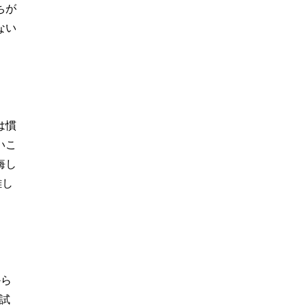
ちが
ない
は慣
いこ
悔し
難し
から
試