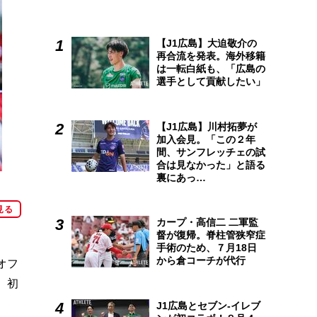
【J1広島】大迫敬介の
再合流を発表。海外移籍
は一転白紙も、「広島の
選手として貢献したい」
【J1広島】川村拓夢が
加入会見。「この２年
間、サンフレッチェの試
合は見なかった」と語る
裏にあっ…
見る
カープ・高信二 二軍監
督が復帰。脊柱管狭窄症
手術のため、７月18日
から倉コーチが代行
オフ
、初
J1広島とセブン-イレブ