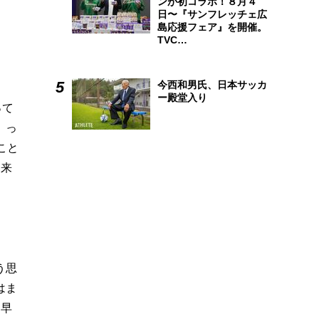
ンが初コラボ！８月４
日〜『サンフレッチェ広
島応援フェア』を開催。
TVC…
今西和男氏、日本サッカ
ー殿堂入り
って
』っ
こと
。来
う思
はま
『早