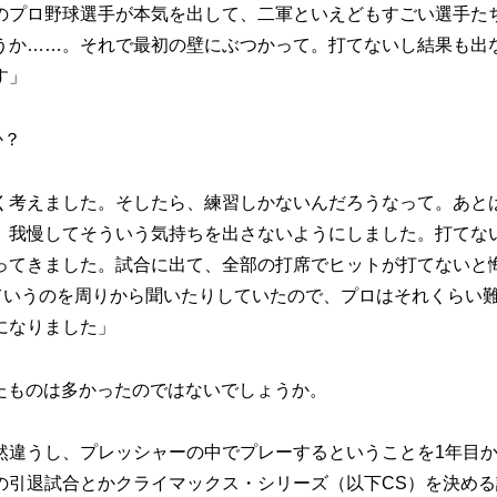
のプロ野球選手が本気を出して、二軍といえどもすごい選手た
うか……。それで最初の壁にぶつかって。打てないし結果も出
す」
か？
く考えました。そしたら、練習しかないんだろうなって。あと
、我慢してそういう気持ちを出さないようにしました。打てな
ってきました。試合に出て、全部の打席でヒットが打てないと
ていうのを周りから聞いたりしていたので、プロはそれくらい
になりました」
得たものは多かったのではないでしょうか。
然違うし、プレッシャーの中でプレーするということを1年目
の引退試合とかクライマックス・シリーズ（以下CS）を決める