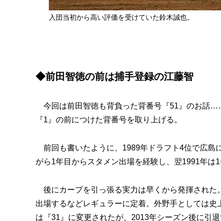
入団当初から高い評価を受けていた鈴木誠也。
◆前田智徳の前は捕手登録の江藤智
今回は前田智徳も背負った背番号『51』のお話…
『1』の前につけた背番号を取り上げる。
前回も書いたように、1989年ドラフト4位で広島
がら1年目からスタメン出場を経験し、翌1991年
後にカープを引っ張る実力は早くから発揮された。2
出場するなどレギュラーに定着。外野手としては史
は『31』に変更されたが、2013年シーズン後に引