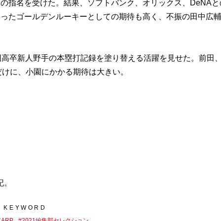
の指名を受けた。結果、ソフトバンク、オリックス、DeNAと
ろったゴールデンルーキーとしての期待も高く、不振の田中広
団高卒新人野手の本塁打記録を塗り替える活躍を見せた。前田
うだけに、小園にかかる期待は大きい。
記。
KEYWORD
CARP
#
2021編集部セレクション