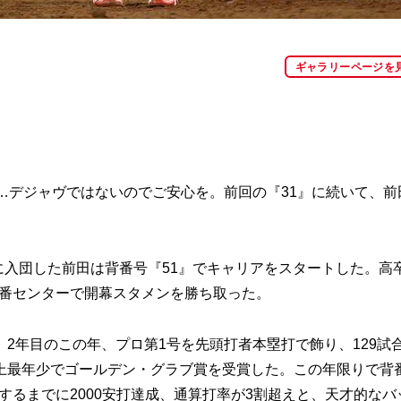
ギャラリーページを
…デジャヴではないのでご安心を。前回の『31』に続いて、前
に入団した前田は背番号『51』でキャリアをスタートした。高
は1番センターで開幕スタメンを勝ち取った。
年目のこの年、プロ第1号を先頭打者本塁打で飾り、129試
上最年少でゴールデン・グラブ賞を受賞した。この年限りで背
退するまでに2000安打達成、通算打率が3割超えと、天才的なバ