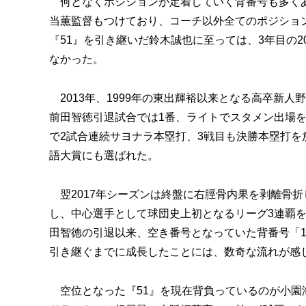
何となくポジションが定着していく背番号も多くある
当薫監督もつけており、コーチ以外全てのポジション
『51』を引き継いだ鈴木誠也に至っては、3年目の
なかった。
2013年、1999年の東出輝裕以来となる高卒新
前田智徳引退試合では1番、ライトでスタメン出場を
で2試合連続サヨナラ本塁打、3戦目も決勝本塁打
語大賞にも選ばれた。
翌2017年シーズンは終盤に右脛骨内果を剥離骨折
し、中心選手として球団史上初となるリーグ3連覇を
田智徳の引退以来、空き番号となっていた背番号「1
引き継ぐまでに成長したことには、数奇な流れが感
空位となった『51』を現在背負っているのが小園海