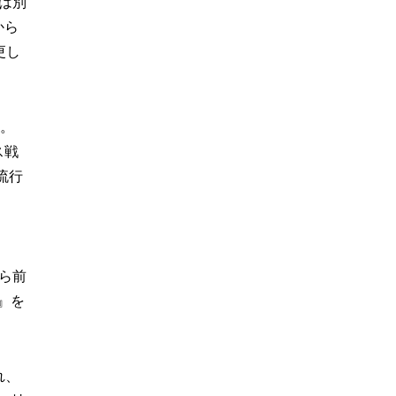
は別
から
更し
録。
ス戦
流行
ら前
』を
れ、