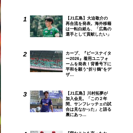
【J1広島】大迫敬介の
再合流を発表。海外移籍
は一転白紙も、「広島の
選手として貢献したい」
カープ、『ピースナイタ
ー2026』着用ユニフォ
ームを発表！背番号下に
平和を願う“折り鶴”をデ
ザ…
【J1広島】川村拓夢が
加入会見。「この２年
間、サンフレッチェの試
合は見なかった」と語る
裏にあっ…