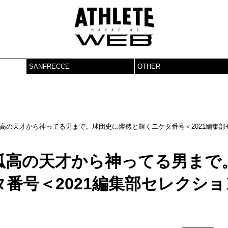
SANFRECCE
OTHER
高の天才から神ってる男まで。球団史に燦然と輝く二ケタ番号＜2021編集部
孤高の天才から神ってる男まで
番号＜2021編集部セレクショ