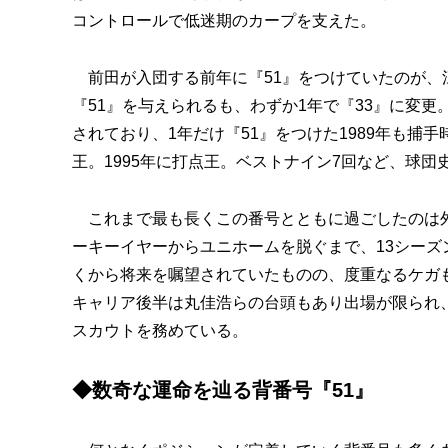
コントロールで低迷期のカープを支えた。
前田が入団する前年に『51』をつけていたのが、江
『51』を与えられるも、わずか1年で『33』に変更
されており、1年だけ『51』をつけた1989年も捕手時
王。1995年に打点王。ベストナイン7回など、球
これまで最も長くこの番号とともに過ごしたのは外野
ーキーイヤーからユニホームを脱ぐまで、13シーズ
くから将来を嘱望されていたものの、度重なるケガ
キャリア後半は丸佳浩らの台頭もあり出場が限られ、
スカウトを務めている。
◆数奇な運命を辿る背番号『51』