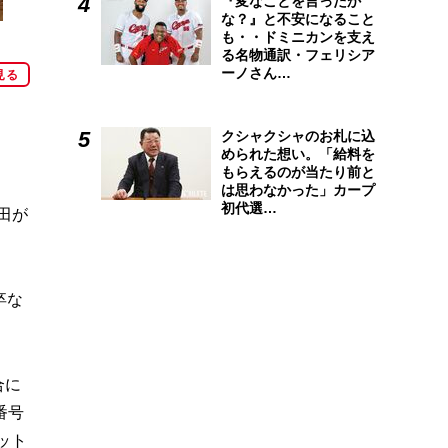
『変なことを言ったか
な？』と不安になること
も・・ドミニカンを支え
る名物通訳・フェリシア
ーノさん…
見る
クシャクシャのお札に込
められた想い。「給料を
もらえるのが当たり前と
は思わなかった」カープ
初代選…
田が
卒な
合に
番号
ット