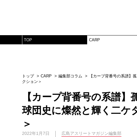
TOP
CARP
トップ
CARP
編集部コラム
【カープ背番号の系譜】孤
クション＞
【カープ背番号の系譜】
球団史に燦然と輝く二ケタ
＞
2022年1月7日
広島アスリートマガジン編集部