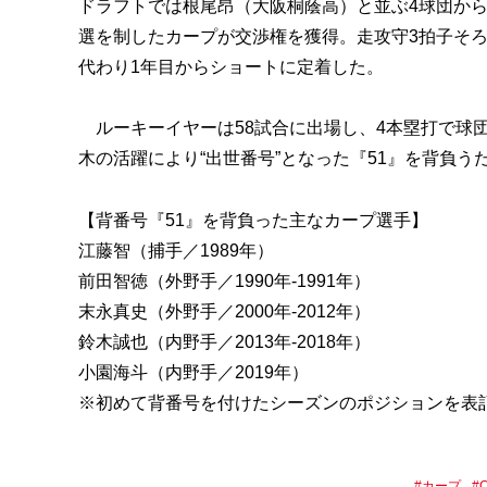
ドラフトでは根尾昂（大阪桐蔭高）と並ぶ4球団から
選を制したカープが交渉権を獲得。走攻守3拍子そ
代わり1年目からショートに定着した。
ルーキーイヤーは58試合に出場し、4本塁打で球
木の活躍により“出世番号”となった『51』を背負
【背番号『51』を背負った主なカープ選手】
江藤智（捕手／1989年）
前田智徳（外野手／1990年-1991年）
末永真史（外野手／2000年-2012年）
鈴木誠也（内野手／2013年-2018年）
小園海斗（内野手／2019年）
※初めて背番号を付けたシーズンのポジションを表
#
カープ
#