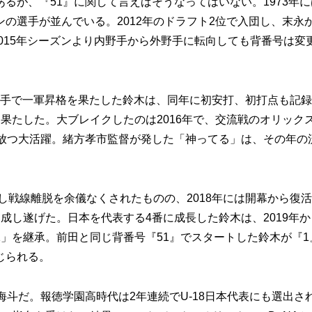
が、『51』に関して言えばそうなってはいない。1973年に
の選手が並んでいる。2012年のドラフト2位で入団し、末永
2015年シーズンより内野手から外野手に転向しても背番号は変
人野手で一軍昇格を果たした鈴木は、同年に初安打、初打点も記
果たした。大ブレイクしたのは2016年で、交流戦のオリック
を放つ大活躍。緒方孝市監督が発した「神ってる」は、その年の
し戦線離脱を余儀なくされたものの、2018年には開幕から復活
成し遂げた。日本を代表する4番に成長した鈴木は、2019年か
」を継承。前田と同じ背番号『51』でスタートした鈴木が『1
じられる。
斗だ。報徳学園高時代は2年連続でU-18日本代表にも選出さ