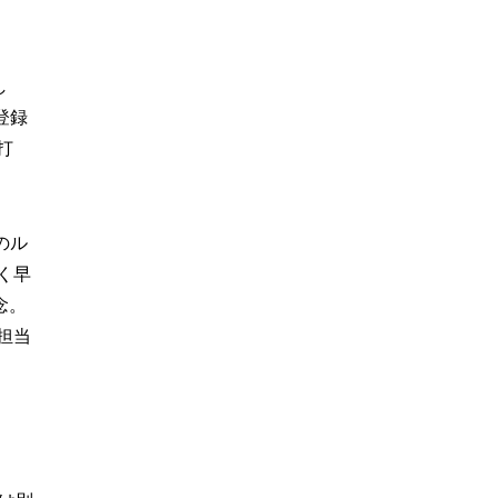
し
登録
打
のル
く早
念。
担当