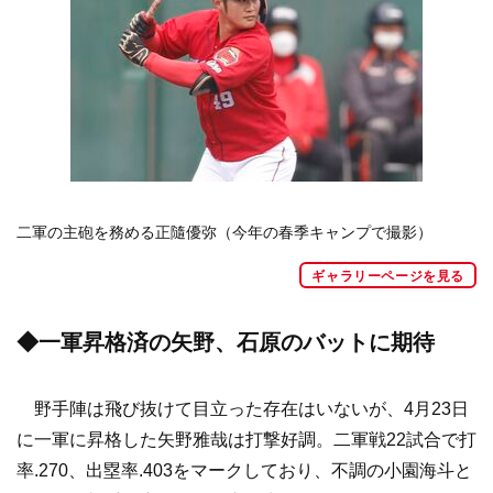
二軍の主砲を務める正隨優弥（今年の春季キャンプで撮影）
ギャラリーページを見る
◆一軍昇格済の矢野、石原のバットに期待
野手陣は飛び抜けて目立った存在はいないが、4月23日
に一軍に昇格した矢野雅哉は打撃好調。二軍戦22試合で打
率.270、出塁率.403をマークしており、不調の小園海斗と