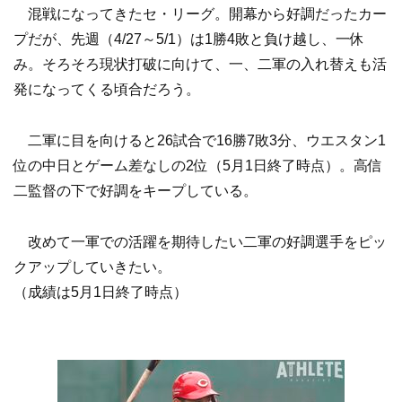
混戦になってきたセ・リーグ。開幕から好調だったカー
プだが、先週（4/27～5/1）は1勝4敗と負け越し、一休
み。そろそろ現状打破に向けて、一、二軍の入れ替えも活
発になってくる頃合だろう。
二軍に目を向けると26試合で16勝7敗3分、ウエスタン1
位の中日とゲーム差なしの2位（5月1日終了時点）。高信
二監督の下で好調をキープしている。
改めて一軍での活躍を期待したい二軍の好調選手をピッ
クアップしていきたい。
（成績は5月1日終了時点）