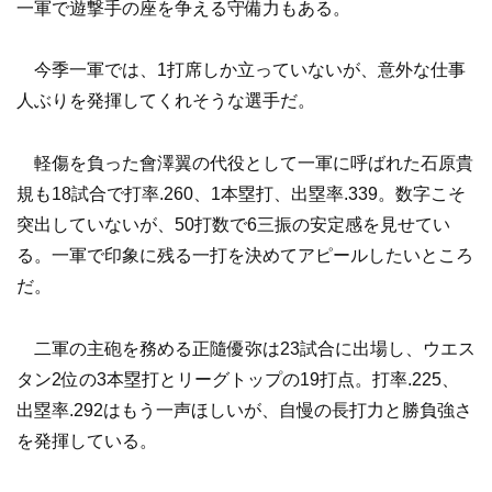
一軍で遊撃手の座を争える守備力もある。
今季一軍では、1打席しか立っていないが、意外な仕事
人ぶりを発揮してくれそうな選手だ。
軽傷を負った會澤翼の代役として一軍に呼ばれた石原貴
規も18試合で打率.260、1本塁打、出塁率.339。数字こそ
突出していないが、50打数で6三振の安定感を見せてい
る。一軍で印象に残る一打を決めてアピールしたいところ
だ。
二軍の主砲を務める正隨優弥は23試合に出場し、ウエス
タン2位の3本塁打とリーグトップの19打点。打率.225、
出塁率.292はもう一声ほしいが、自慢の長打力と勝負強さ
を発揮している。