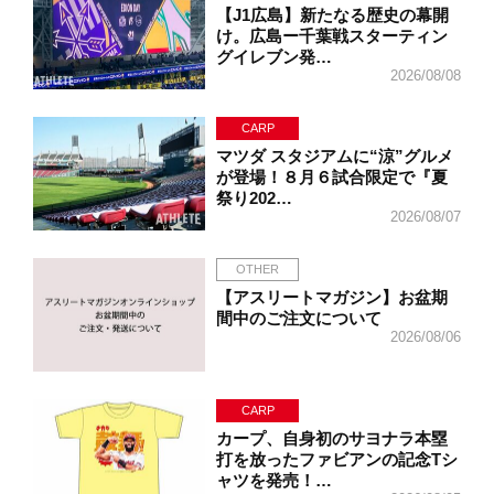
【J1広島】新たなる歴史の幕開
け。広島ー千葉戦スターティン
グイレブン発…
2026/08/08
CARP
マツダ スタジアムに“涼”グルメ
が登場！８月６試合限定で『夏
祭り202…
2026/08/07
OTHER
【アスリートマガジン】お盆期
間中のご注文について
2026/08/06
CARP
カープ、自身初のサヨナラ本塁
打を放ったファビアンの記念Tシ
ャツを発売！…