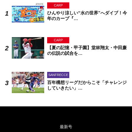
CARP
ひんやり涼しい“水の世界”へダイブ！今
年のカープ『…
CARP
【夏の記憶・甲子園】堂林翔太・中田廉
の伝説の試合を…
SANFRECCE
百年構想リーグだからこそ「チャレンジ
していきたい」…
最新号