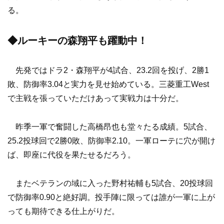
る。
◆ルーキーの森翔平も躍動中！
先発ではドラ2・森翔平が4試合、23.2回を投げ、2勝1
敗、防御率3.04と実力を見せ始めている。三菱重工West
で主戦を張っていただけあって実戦力は十分だ。
昨季一軍で奮闘した高橋昂也も堂々たる成績。5試合、
25.2投球回で2勝0敗、防御率2.10。一軍ローテに穴が開け
ば、即座に代役を果たせるだろう。
またベテランの域に入った野村祐輔も5試合、20投球回
で防御率0.90と絶好調。投手陣に限っては誰が一軍に上が
っても期待できる仕上がりだ。