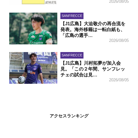
2026/08/05
SANFRECCE
【J1広島】大迫敬介の再合流を
発表。海外移籍は一転白紙も、
「広島の選手…
2026/08/05
SANFRECCE
【J1広島】川村拓夢が加入会
見。「この２年間、サンフレッ
チェの試合は見…
2026/08/05
アクセスランキング