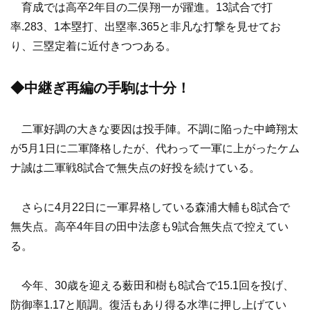
育成では高卒2年目の二俣翔一が躍進。13試合で打
率.283、1本塁打、出塁率.365と非凡な打撃を見せてお
り、三塁定着に近付きつつある。
◆中継ぎ再編の手駒は十分！
二軍好調の大きな要因は投手陣。不調に陥った中﨑翔太
が5月1日に二軍降格したが、代わって一軍に上がったケム
ナ誠は二軍戦8試合で無失点の好投を続けている。
さらに4月22日に一軍昇格している森浦大輔も8試合で
無失点。高卒4年目の田中法彦も9試合無失点で控えてい
る。
今年、30歳を迎える薮田和樹も8試合で15.1回を投げ、
防御率1.17と順調。復活もあり得る水準に押し上げてい