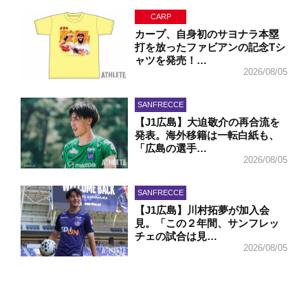
CARP
カープ、自身初のサヨナラ本塁
打を放ったファビアンの記念Tシ
ャツを発売！…
2026/08/05
SANFRECCE
【J1広島】大迫敬介の再合流を
発表。海外移籍は一転白紙も、
「広島の選手…
2026/08/05
SANFRECCE
【J1広島】川村拓夢が加入会
見。「この２年間、サンフレッ
チェの試合は見…
2026/08/05