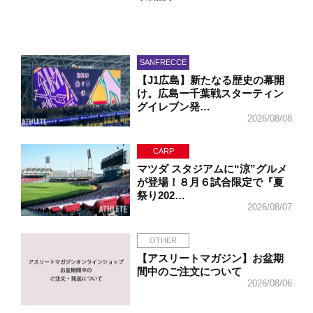
SANFRECCE
【J1広島】新たなる歴史の幕開
け。広島ー千葉戦スターティン
グイレブン発…
2026/08/08
CARP
マツダ スタジアムに“涼”グルメ
が登場！８月６試合限定で『夏
祭り202…
2026/08/07
OTHER
【アスリートマガジン】お盆期
間中のご注文について
2026/08/06