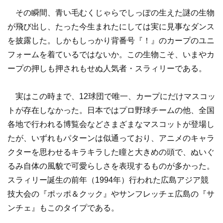
その瞬間、青い毛むくじゃらでしっぽの生えた謎の生物
が飛び出し、たった今生まれたにしては実に見事なダンス
を披露した。しかもしっかり背番号『！』のカープのユニ
フォームを着ているではないか。この生物こそ、いまやカ
ープの押しも押されもせぬ人気者・スラィリーである。
実はこの時まで、12球団で唯一、カープにだけマスコッ
トが存在しなかった。日本ではプロ野球チームの他、全国
各地で行われる博覧会などさまざまなマスコットが登場し
たが、いずれもパターンは似通っており、アニメのキャラ
クターを思わせるキラキラした瞳と大きめの頭で、ぬいぐ
るみ自体の風貌で可愛らしさを表現するものが多かった。
スラィリー誕生の前年（1994年）行われた広島アジア競
技大会の『ポッポ＆クック』やサンフレッチェ広島の『サ
ンチェ』もこのタイプである。