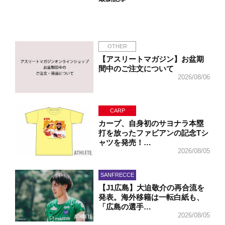
OTHER
【アスリートマガジン】お盆期
間中のご注文について
2026/08/06
CARP
カープ、自身初のサヨナラ本塁
打を放ったファビアンの記念Tシ
ャツを発売！…
2026/08/05
SANFRECCE
【J1広島】大迫敬介の再合流を
発表。海外移籍は一転白紙も、
「広島の選手…
2026/08/05