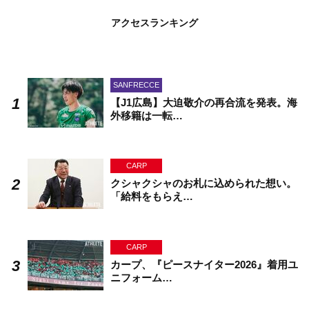
アクセスランキング
SANFRECCE
【J1広島】大迫敬介の再合流を発表。海
外移籍は一転…
CARP
クシャクシャのお札に込められた想い。
「給料をもらえ…
CARP
カープ、『ピースナイター2026』着用ユ
ニフォーム…