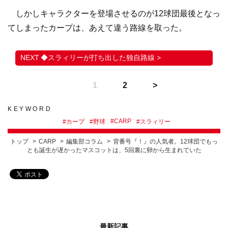
しかしキャラクターを登場させるのが12球団最後となっ
てしまったカープは、あえて違う路線を取った。
◆スラィリーが打ち出した独自路線 >
1
2
KEYWORD
#
CARP
#
カープ
#
野球
#
スラィリー
トップ
CARP
編集部コラム
背番号『！』の人気者。12球団でもっ
とも誕生が遅かったマスコットは、5回裏に卵から生まれていた
最新記事