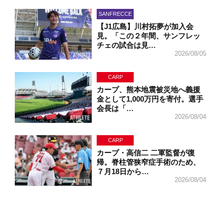
SANFRECCE
【J1広島】川村拓夢が加入会
見。「この２年間、サンフレッ
チェの試合は見…
2026/08/05
CARP
カープ、熊本地震被災地へ義援
金として1,000万円を寄付。選手
会長は「…
2026/08/04
CARP
カープ・高信二 二軍監督が復
帰。脊柱管狭窄症手術のため、
７月18日から…
2026/08/04