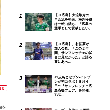
【J1広島】大迫敬介の
再合流を発表。海外移籍
は一転白紙も、「広島の
選手として貢献したい」
【J1広島】川村拓夢が
加入会見。「この２年
間、サンフレッチェの試
合は見なかった」と語る
裏にあっ…
J1広島とセブン-イレブ
ンが初コラボ！８月４
日〜『サンフレッチェ広
見る
島応援フェア』を開催。
TVC…
由を