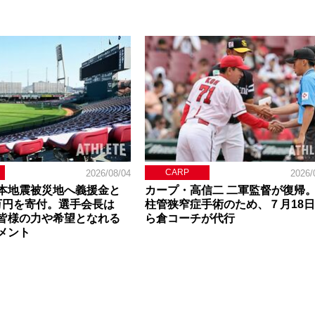
CARP
2026/08/04
2026/
本地震被災地へ義援金と
カープ・高信二 二軍監督が復帰
0万円を寄付。選手会長は
柱管狭窄症手術のため、７月18
皆様の力や希望となれる
ら倉コーチが代行
メント