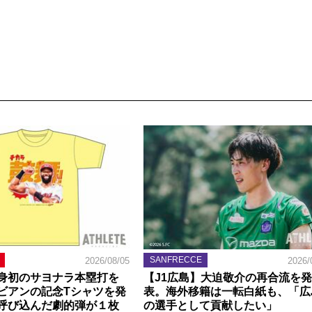
SANFRECCE
2026/08/05
2026/
身初のサヨナラ本塁打を
【J1広島】大迫敬介の再合流を発
ビアンの記念Tシャツを発
表。海外移籍は一転白紙も、「広
呼び込んだ劇的弾が１枚
の選手として貢献したい」