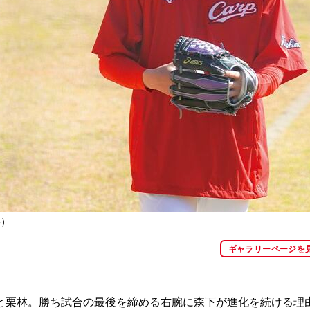
影）
ギャラリーページを
栗林。勝ち試合の最後を締める右腕に森下が進化を続ける理