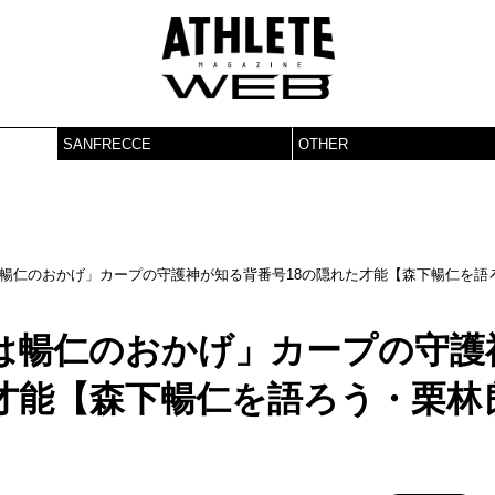
SANFRECCE
OTHER
暢仁のおかげ」カープの守護神が知る背番号18の隠れた才能【森下暢仁を語
は暢仁のおかげ」カープの守護
才能【森下暢仁を語ろう・栗林