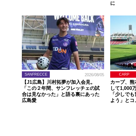
に
SANFRECCE
CARP
2026/08/05
【J1広島】川村拓夢が加入会見。
カープ、熊
「この２年間、サンフレッチェの試
して1,00
合は見なかった」と語る裏にあった
「少しでも
広島愛
よう」とコ