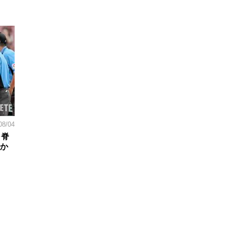
08/04
。脊
日か