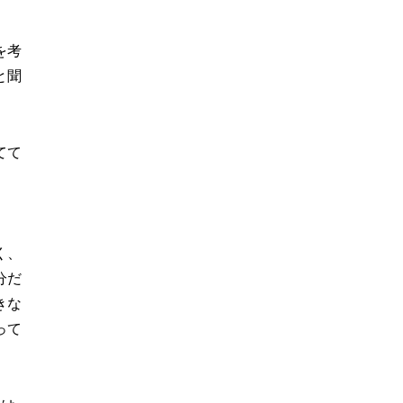
を考
と聞
てて
く、
分だ
きな
って