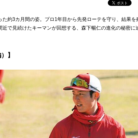
た約3カ月間の姿。プロ1年目から先発ローテを守り、結果を
間近で見続けたキーマンが回想する、森下暢仁の進化の秘密に
編）】