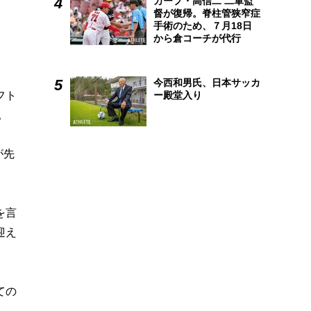
カープ・高信二 二軍監
督が復帰。脊柱管狭窄症
手術のため、７月18日
から倉コーチが代行
今西和男氏、日本サッカ
フト
ー殿堂入り
。
が先
を言
迎え
ての