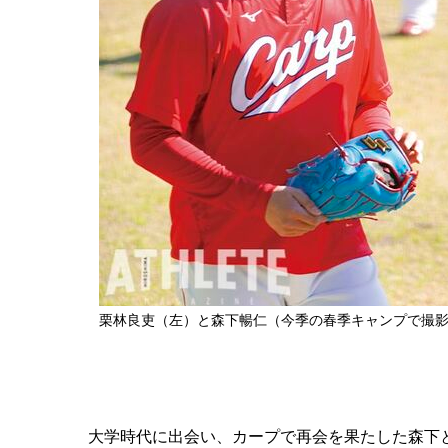
栗林良吏（左）と森下暢仁（今季の春季キャンプで撮
大学時代に出会い、カープで再会を果たした森下と