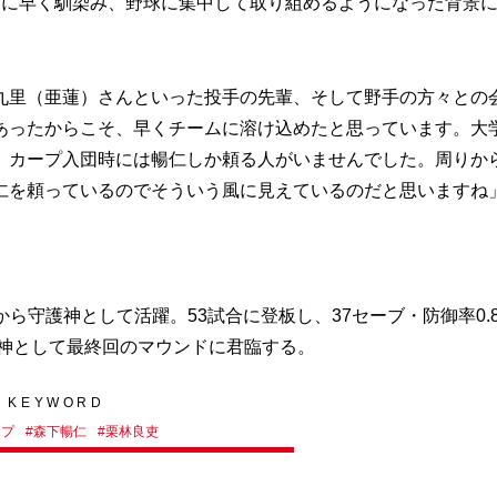
に早く馴染み、野球に集中して取り組めるようになった背景
九里（亜蓮）さんといった投手の先輩、そして野手の方々との
あったからこそ、早くチームに溶け込めたと思っています。大
、カープ入団時には暢仁しか頼る人がいませんでした。周りか
仁を頼っているのでそういう風に見えているのだと思いますね
目から守護神として活躍。53試合に登板し、37セーブ・防御率0.
護神として最終回のマウンドに君臨する。
KEYWORD
ープ
#
森下暢仁
#
栗林良吏