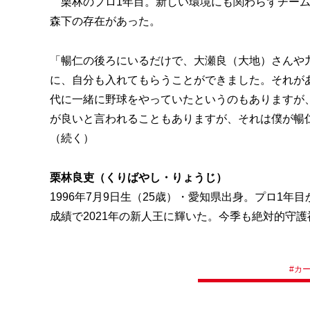
栗林のプロ1年目。新しい環境にも関わらずチーム
森下の存在があった。
「暢仁の後ろにいるだけで、大瀬良（大地）さんや
に、自分も入れてもらうことができました。それが
代に一緒に野球をやっていたというのもありますが
が良いと言われることもありますが、それは僕が暢
（続く）
栗林良吏（くりばやし・りょうじ）
1996年7月9日生（25歳）・愛知県出身。プロ1年
成績で2021年の新人王に輝いた。今季も絶対的守
#
カ