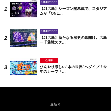
SANFRECCE
【J1広島】シーズン開幕戦で、スタジア
ムが『ONE…
SANFRECCE
【J1広島】新たなる歴史の幕開け。広島
ー千葉戦スタ…
CARP
ひんやり涼しい“水の世界”へダイブ！今
年のカープ『…
最新号