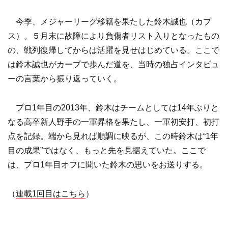
今季、メジャーリーグ移籍を果たした鈴木誠也（カブ
ス）。５月末に故障により負傷者リスト入りとなったもの
の、戦列復帰してからは活躍を見せはじめている。ここで
は鈴木誠也がカープで歩んだ道を、当時の独占インタビュ
ーの言葉から振り返っていく。
プロ1年目の2013年、鈴木はチームとしては14年ぶりと
なる高卒新人野手の一軍昇格を果たし、一軍初安打、初打
点を記録。端から見れば順調に映るが、この時鈴木は“1年
目の成果”ではなく、もっと先を見据えていた。ここで
は、プロ1年目オフに聞いた鈴木の思いをお送りする。
（
連載1回目はこちら
）