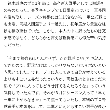
鈴木誠也のプロ1年目は、高卒新人野手としては順調そ
のものだった。春季キャンプで１日限定とはいえ一軍帯同
を勝ち取り、シーズン終盤には11試合ながら一軍公式戦に
も出場。同期入団選手より一足先に、初年度から貴重な経
験を積み重ねていた。しかし、本人の中に残ったものは充
実感ではなく、どちらかと言えば挫折感にも似た苦い気持
ちだった。
「今まで勉強もほとんどせず、ただ野球にだけ打ち込ん
できたので、野球だけはしっかりやらないといけないとい
う思いでした。でも、プロに入ってみて自分が考えている
よりもすごい世界だったというか、高校生のときはまだ未
熟で『プロに入ってもどうせ打てるんだろうな』っていう
気持ちでいたんです。それが３月にシーズン入って『早く
一軍に上がらなきゃ』って焦ってもいたし、本物のプロ野
球選手が本気を出して、二軍といえどもすごい選手が多か