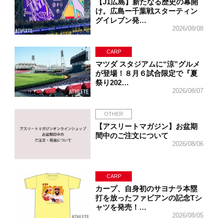
【J1広島】新たなる歴史の幕開
け。広島ー千葉戦スターティン
グイレブン発…
2026/08/08
CARP
マツダ スタジアムに“涼”グルメ
が登場！８月６試合限定で『夏
祭り202…
2026/08/07
OTHER
【アスリートマガジン】お盆期
間中のご注文について
2026/08/06
CARP
カープ、自身初のサヨナラ本塁
打を放ったファビアンの記念Tシ
ャツを発売！…
2026/08/05