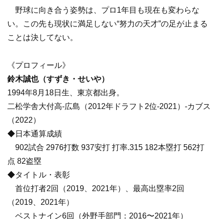
野球に向き合う姿勢は、プロ1年目も現在も変わらな
い。この先も現状に満足しない“努力の天才”の足が止まる
ことは決してない。
《プロフィール》
鈴木誠也（すずき・せいや）
1994年8月18日生、東京都出身。
二松学舎大付高-広島（2012年ドラフト2位-2021）-カブス
（2022）
◆日本通算成績
902試合 2976打数 937安打 打率.315 182本塁打 562打
点 82盗塁
◆タイトル・表彰
首位打者2回（2019、2021年）、最高出塁率2回
（2019、2021年）
ベストナイン6回（外野手部門：2016〜2021年）