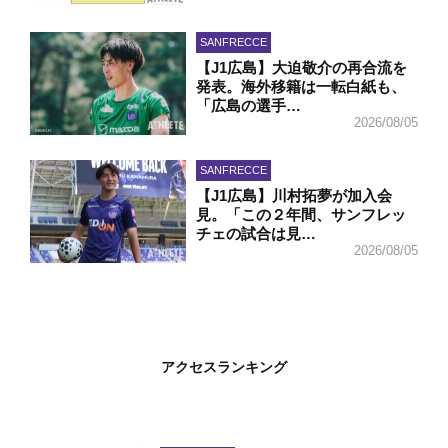
SANFRECCE
【J1広島】大迫敬介の再合流を
発表。海外移籍は一転白紙も、
「広島の選手…
2026/08/05
SANFRECCE
【J1広島】川村拓夢が加入会
見。「この２年間、サンフレッ
チェの試合は見…
2026/08/05
アクセスランキング