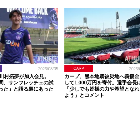
CARP
2026/08/05
2026/
】川村拓夢が加入会見。
カープ、熊本地震被災地へ義援金
間、サンフレッチェの試
して1,000万円を寄付。選手会長
った」と語る裏にあった
「少しでも皆様の力や希望となれ
よう」とコメント