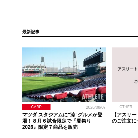
最新記事
CARP
OTHER
2026/08/07
マツダ スタジアムに“涼”グルメが登
【アスリー
場！８月６試合限定で『夏祭り
のご注文に
2026』限定７商品を販売