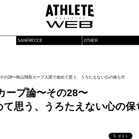
SANFRECCE
OTHER
その28〜秋山翔吾カープ入団で改めて思う、うろたえない心の保ち方
カープ論〜その28〜
めて思う、うろたえない心の保