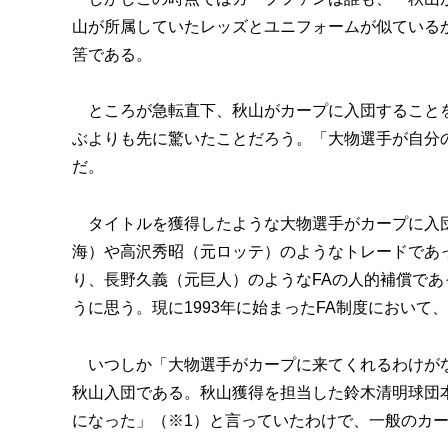
山が所属していたレッズとユニフォームが似ている
筈である。
ところが急転直下、秋山がカープに入団することを
ぶよりも先に驚いたことだろう。「大物選手が自分
だ。
タイトルを獲得したような大物選手がカープに入団
海）や高沢秀昭（元ロッテ）のようなトレードであ
り、長野久義（元巨人）のようなFAの人的補償で
うに思う。現に1993年に始まったFA制度において
いつしか「大物選手がカープに来てくれるわけがな
秋山入団である。秋山獲得を担当した鈴木清明球団本
になった」（※1）と言っていたわけで、一般のカ