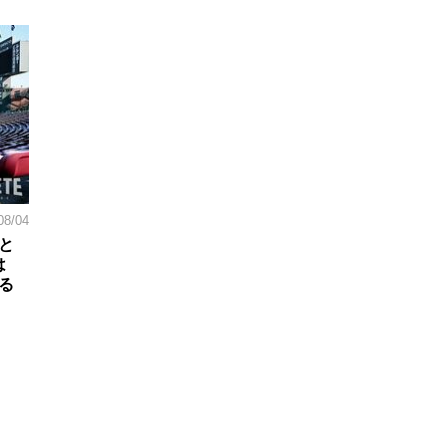
08/04
と
は
る