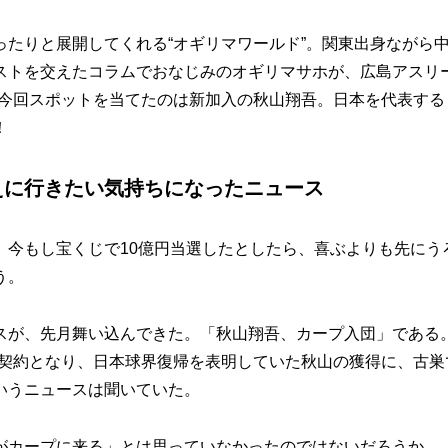
たりと展開してくれる“オギリマワールド”。関東出身ながら
ストを交えたコラムでおなじみのオギリマサホが、広島アスリ
。今回スポットを当てたのは新加入の秋山翔吾。日本を代表する
！
えに行きたい気持ちになったニュース
今もし宝くじで10億円当選したとしたら、喜ぶよりも先にう
う。
が、先月舞い込んできた。「秋山翔吾、カープ入団」である
由契約となり、日本球界復帰を表明していた秋山の獲得に、古巣
いうニュースは聞いていた。
カープに来る」とは思っていなかったのではないだろうか。