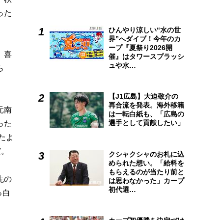
った
ひんやり涼しい“水の世
界”へダイブ！今年のカ
ープ『夏祭り2026開
、喜
催』はタワースプラッシ
ュや水…
ら
【J1広島】大迫敬介の
再合流を発表。海外移籍
元南
は一転白紙も、「広島の
選手として貢献したい」
った
たよ
だ。
クシャクシャのお札に込
められた想い。「給料を
もらえるのが当たり前と
先の
は思わなかった」カープ
初代選…
っ白