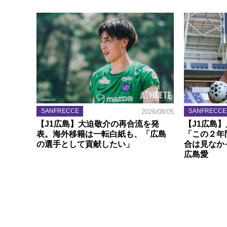
SANFRECCE
SANFRECCE
2026/08/05
【J1広島】大迫敬介の再合流を発
【J1広島
表。海外移籍は一転白紙も、「広島
「この２年
の選手として貢献したい」
合は見なか
広島愛