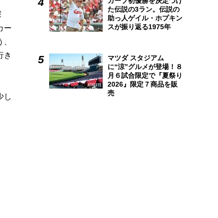
カープ初優勝を決定づけ
た伝説の3ラン。伝説の
探
助っ人ゲイル・ホプキン
スが振り返る1975年
カー
う、
行き
マツダ スタジアム
に“涼”グルメが登場！８
月６試合限定で『夏祭り
2026』限定７商品を販
売
少し