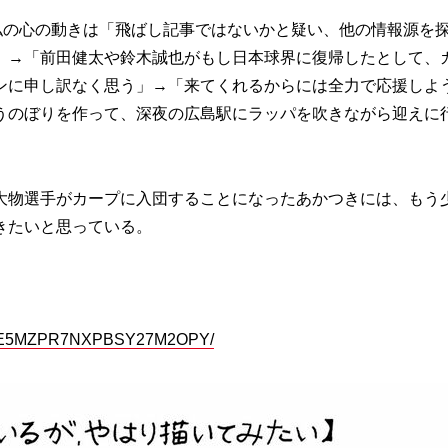
私の心の動きは「飛ばし記事ではないかと疑い、他の情報源を
」→「前田健太や鈴木誠也がもし日本球界に復帰したとして、
ンに申し訳なく思う」→「来てくれるからには全力で応援しよ
うのぼりを作って、深夜の広島駅にラッパを吹きながら迎えに
。
物選手がカープに入団することになったあかつきには、もう
きたいと思っている。
7AGHE5MZPR7NXPBSY27M2OPY/