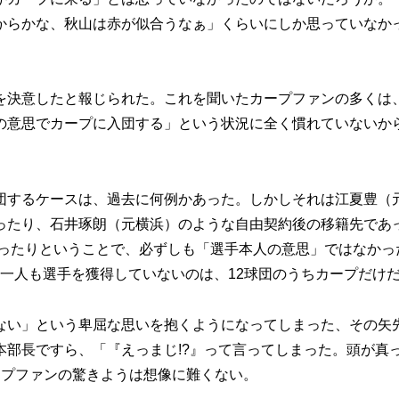
からかな、秋山は赤が似合うなぁ」くらいにしか思っていなか
決意したと報じられた。これを聞いたカープファンの多くは
の意思でカープに入団する」という状況に全く慣れていないか
するケースは、過去に何例かあった。しかしそれは江夏豊（
ったり、石井琢朗（元横浜）のような自由契約後の移籍先であ
あったりということで、必ずしも「選手本人の意思」ではなかっ
、一人も選手を獲得していないのは、12球団のうちカープだけ
い」という卑屈な思いを抱くようになってしまった、その矢
部長ですら、「『えっまじ!?』って言ってしまった。頭が真
ープファンの驚きようは想像に難くない。