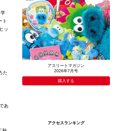
中学
ート
ヒッ
アスリートマガジン
2026年7月号
ろた
購入する
。
であ
アクセスランキング
「秋