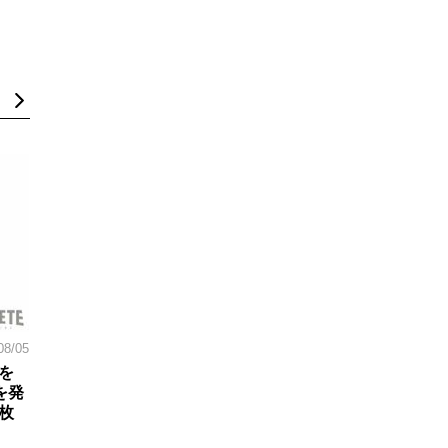
08/05
を
を発
枚