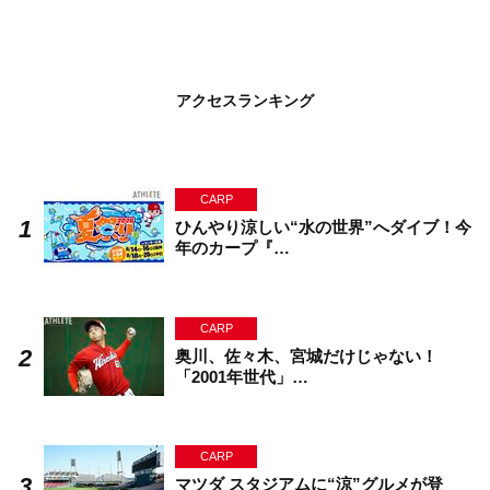
アクセスランキング
CARP
ひんやり涼しい“水の世界”へダイブ！今
年のカープ『…
CARP
奥川、佐々木、宮城だけじゃない！
「2001年世代」…
CARP
マツダ スタジアムに“涼”グルメが登