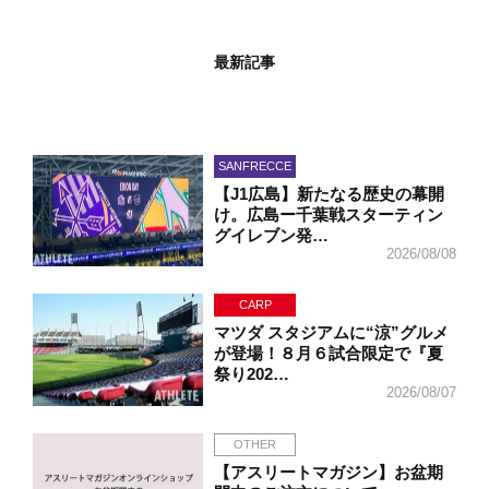
最新記事
SANFRECCE
【J1広島】新たなる歴史の幕開
け。広島ー千葉戦スターティン
グイレブン発…
2026/08/08
CARP
マツダ スタジアムに“涼”グルメ
が登場！８月６試合限定で『夏
祭り202…
2026/08/07
OTHER
【アスリートマガジン】お盆期