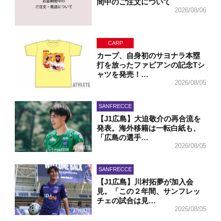
間中のご注文について
2026/08/06
CARP
カープ、自身初のサヨナラ本塁
打を放ったファビアンの記念Tシ
ャツを発売！…
2026/08/05
SANFRECCE
【J1広島】大迫敬介の再合流を
発表。海外移籍は一転白紙も、
「広島の選手…
2026/08/05
SANFRECCE
【J1広島】川村拓夢が加入会
見。「この２年間、サンフレッ
チェの試合は見…
2026/08/05