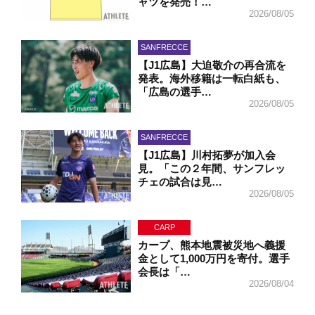
ャツを発売！…
2026/08/05
SANFRECCE
【J1広島】大迫敬介の再合流を
発表。海外移籍は一転白紙も、
「広島の選手…
2026/08/05
SANFRECCE
【J1広島】川村拓夢が加入会
見。「この２年間、サンフレッ
チェの試合は見…
2026/08/05
CARP
カープ、熊本地震被災地へ義援
金として1,000万円を寄付。選手
会長は「…
2026/08/04