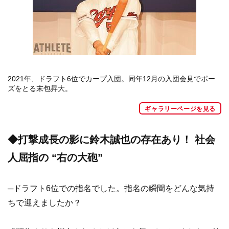
2021年、ドラフト6位でカープ入団。同年12月の入団会見でポー
ズをとる末包昇大。
ギャラリーページを見る
◆打撃成長の影に鈴木誠也の存在あり！ 社会
人屈指の “右の大砲”
─ドラフト6位での指名でした。指名の瞬間をどんな気持
ちで迎えましたか？