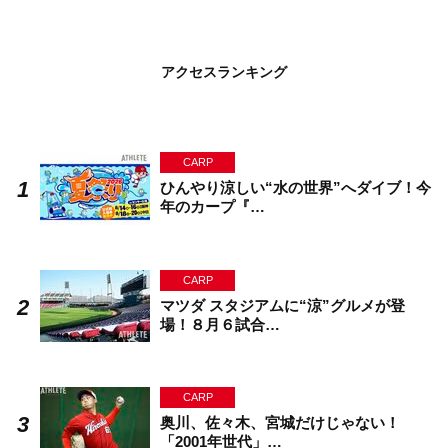
アクセスランキング
CARP
ひんやり涼しい“水の世界”へダイブ！今
年のカープ『…
CARP
マツダ スタジアムに“涼”グルメが登
場！８月６試合…
CARP
奥川、佐々木、宮城だけじゃない！
「2001年世代」…