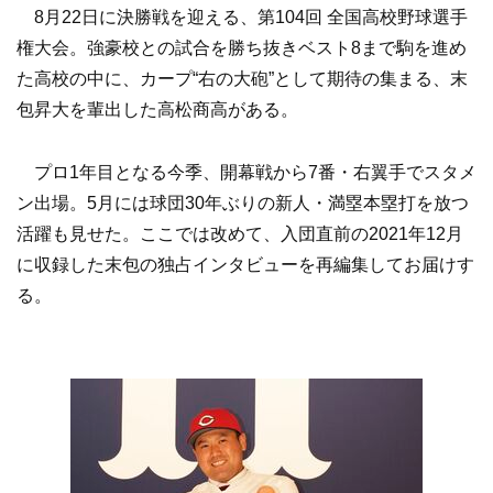
8月22日に決勝戦を迎える、第104回 全国高校野球選手
権大会。強豪校との試合を勝ち抜きベスト8まで駒を進め
た高校の中に、カープ“右の大砲”として期待の集まる、末
包昇大を輩出した高松商高がある。
プロ1年目となる今季、開幕戦から7番・右翼手でスタメ
ン出場。5月には球団30年ぶりの新人・満塁本塁打を放つ
活躍も見せた。ここでは改めて、入団直前の2021年12月
に収録した末包の独占インタビューを再編集してお届けす
る。