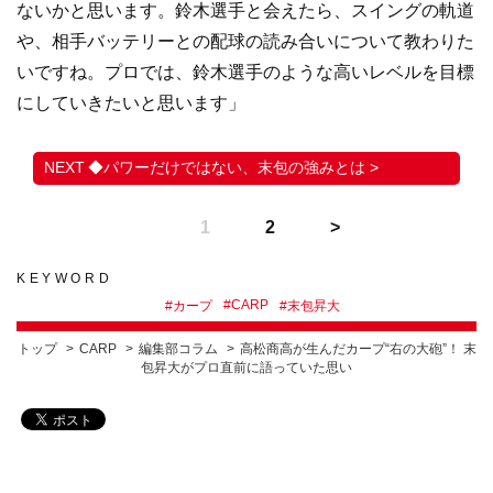
ないかと思います。鈴木選手と会えたら、スイングの軌道
や、相手バッテリーとの配球の読み合いについて教わりた
いですね。プロでは、鈴木選手のような高いレベルを目標
にしていきたいと思います」
◆パワーだけではない、末包の強みとは >
1
2
KEYWORD
#
CARP
#
カープ
#
末包昇大
トップ
CARP
編集部コラム
高松商高が生んだカープ“右の大砲”！ 末
包昇大がプロ直前に語っていた思い