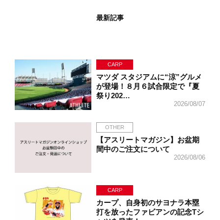
最新記事
CARP
マツダ スタジアムに“涼”グルメ
が登場！８月６試合限定で『夏
祭り202…
2026/08/07
OTHER
【アスリートマガジン】お盆期
間中のご注文について
2026/08/06
CARP
カープ、自身初のサヨナラ本塁
打を放ったファビアンの記念Tシ