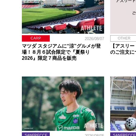
CARP
OTHER
2026/08/07
マツダ スタジアムに“涼”グルメが登
【アスリー
場！８月６試合限定で『夏祭り
のご注文に
2026』限定７商品を販売
SANFRECCE
SANFRECCE
2026/08/05