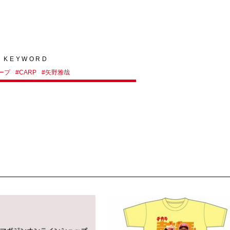
KEYWORD
ープ
#
CARP
#
矢野雅哉