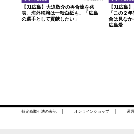
【J1広島】大迫敬介の再合流を発
【J1広島
表。海外移籍は一転白紙も、「広島
「この２年
の選手として貢献したい」
合は見なか
広島愛
特定商取引法の表記
オンラインショップ
運