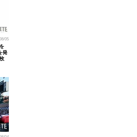
08/05
を
を発
枚
08/04