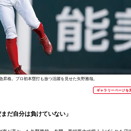
緊急昇格。プロ初本塁打も放つ活躍を見せた矢野雅哉。
ギャラリーページを
だまだ自分は負けていない」