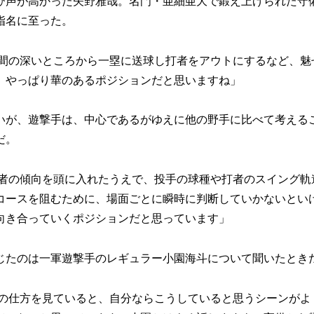
声が高かった矢野雅哉。名門・亜細亜大で鍛え上げられた守
指名に至った。
間の深いところから一塁に送球し打者をアウトにするなど、魅
、やっぱり華のあるポジションだと思いますね」
が、遊撃手は、中心であるがゆえに他の野手に比べて考える
だ。
者の傾向を頭に入れたうえで、投手の球種や打者のスイング軌
コースを阻むために、場面ごとに瞬時に判断していかないとい
向き合っていくポジションだと思っています」
たのは一軍遊撃手のレギュラー小園海斗について聞いたとき
の仕方を見ていると、自分ならこうしていると思うシーンがよ