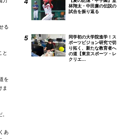
備力
【夏の記憶・甲子園】堂
林翔太・中田廉の伝説の
試合を振り返る
せる
同学初の大学院進学！ス
ポーツビジョン研究で切
り拓く、新たな教育者へ
こと
の道【東京スポーツ・レ
クリエ…
道を
けま
だ。
くあ