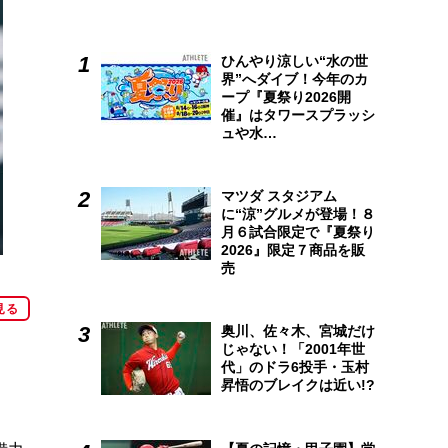
ひんやり涼しい“水の世
界”へダイブ！今年のカ
ープ『夏祭り2026開
催』はタワースプラッシ
ュや水…
マツダ スタジアム
に“涼”グルメが登場！８
月６試合限定で『夏祭り
2026』限定７商品を販
売
見る
奥川、佐々木、宮城だけ
じゃない！「2001年世
代」のドラ6投手・玉村
昇悟のブレイクは近い!?