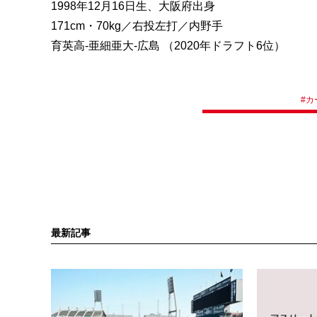
1998年12月16日生、大阪府出身
171cm・70kg／右投左打／内野手
育英高-亜細亜大-広島 （2020年ドラフト6位）
#
カ
最新記事