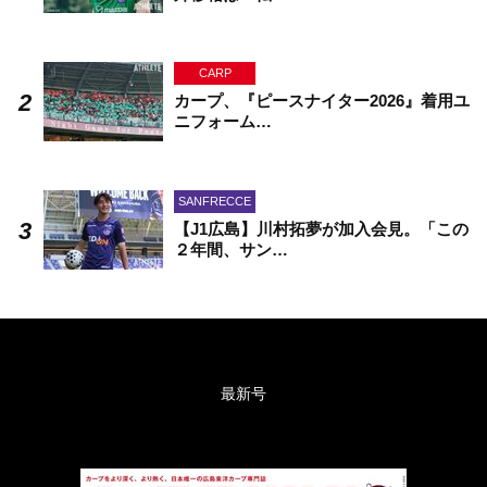
CARP
カープ、『ピースナイター2026』着用ユ
ニフォーム…
SANFRECCE
【J1広島】川村拓夢が加入会見。「この
２年間、サン…
最新号