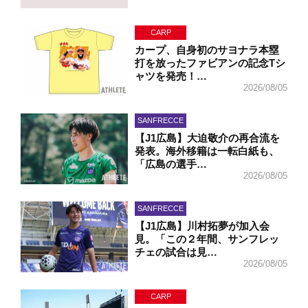
CARP
カープ、自身初のサヨナラ本塁
打を放ったファビアンの記念Tシ
ャツを発売！…
2026/08/05
SANFRECCE
【J1広島】大迫敬介の再合流を
発表。海外移籍は一転白紙も、
「広島の選手…
2026/08/05
SANFRECCE
【J1広島】川村拓夢が加入会
見。「この２年間、サンフレッ
チェの試合は見…
2026/08/05
CARP