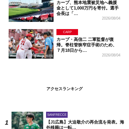
カープ、熊本地震被災地へ義援
金として1,000万円を寄付。選手
会長は「…
2026/08/04
CARP
カープ・高信二 二軍監督が復
帰。脊柱管狭窄症手術のため、
７月18日から…
2026/08/04
アクセスランキング
SANFRECCE
【J1広島】大迫敬介の再合流を発表。海
外移籍は一転…