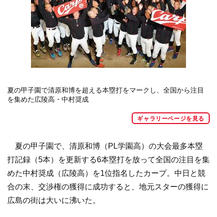
夏の甲子園で清原和博を超える本塁打をマークし、全国から注目
を集めた広陵高・中村奨成
ギャラリーページを見る
夏の甲子園で、清原和博（PL学園高）の大会最多本塁
打記録（5本）を更新する6本塁打を放って全国の注目を集
めた中村奨成（広陵高）を1位指名したカープ。中日と競
合の末、交渉権の獲得に成功すると、地元スターの獲得に
広島の街は大いに沸いた。