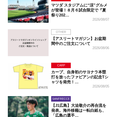
マツダ スタジアムに“涼”グルメ
が登場！８月６試合限定で『夏
祭り202…
2026/08/07
OTHER
【アスリートマガジン】お盆期
間中のご注文について
2026/08/06
CARP
カープ、自身初のサヨナラ本塁
打を放ったファビアンの記念Tシ
ャツを発売！…
2026/08/05
SANFRECCE
【J1広島】大迫敬介の再合流を
発表。海外移籍は一転白紙も、
「広島の選手…