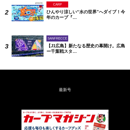
CARP
ひんやり涼しい“水の世界”へダイブ！今
年のカープ『…
SANFRECCE
【J1広島】新たなる歴史の幕開け。広島
ー千葉戦スタ…
最新号