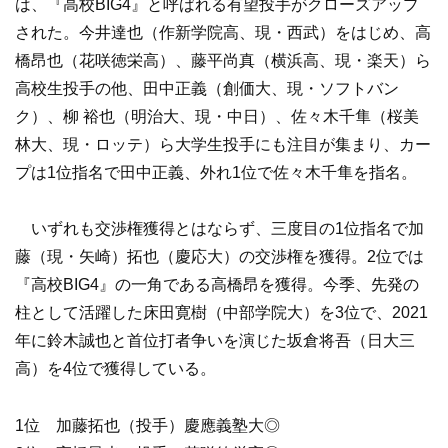
は、『高校BIG4』と呼ばれる有望投手がクローズアップ
された。今井達也（作新学院高、現・西武）をはじめ、高
橋昂也（花咲徳栄高）、藤平尚真（横浜高、現・楽天）ら
高校生投手の他、田中正義（創価大、現・ソフトバン
ク）、柳 裕也（明治大、現・中日）、佐々木千隼（桜美
林大、現・ロッテ）ら大学生投手にも注目が集まり、カー
プは1位指名で田中正義、外れ1位で佐々木千隼を指名。
いずれも交渉権獲得とはならず、三度目の1位指名で加
藤（現・矢崎）拓也（慶応大）の交渉権を獲得。2位では
『高校BIG4』の一角である高橋昂を獲得。今季、先発の
柱として活躍した床田寛樹（中部学院大）を3位で、2021
年に鈴木誠也と首位打者争いを演じた坂倉将吾（日大三
高）を4位で獲得している。
1位 加藤拓也（投手）慶應義塾大◎