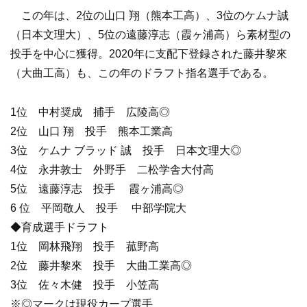
この年は、2位の山口 翔（熊本工高）、3位のケムナ誠
（日本文理大）、5位の遠藤淳志（霞ヶ浦高）ら素材型の
投手を中心に獲得。2020年に支配下登録された藤井黎來
（大曲工高）も、この年のドラフト指名選手である。
1位 中村奨成 捕手 広陵高◎
2位 山口 翔 投手 熊本工業高
3位 ケムナ ブラッド 誠 投手 日本文理大◎
4位 永井敦士 外野手 二松学舎大付高
5位 遠藤淳志 投手 霞ヶ浦高◎
6 位 平岡敬人 投手 中部学院大
◆育成選手ドラフト
1位 岡林飛翔 投手 菰野高
2位 藤井黎來 投手 大曲工業高◎
3位 佐々木健 投手 小笠高
※◎マークは現役カープ選手