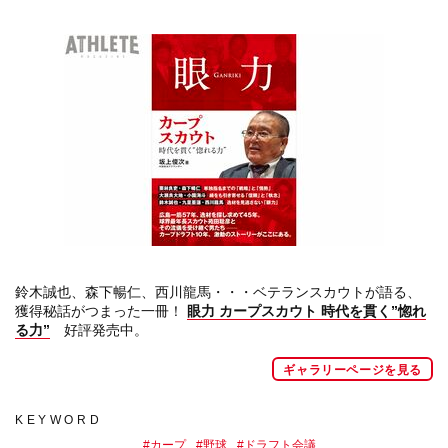
鈴木誠也、森下暢仁、西川龍馬・・・ベテランスカウトが語る、
獲得秘話がつまった一冊！
眼力 カープスカウト 時代を貫く”惚れ
る力”
好評発売中。
ギャラリーページを見る
KEYWORD
#
カープ
#
野球
#
ドラフト会議