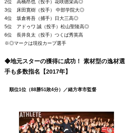
2位 高橋昂也（投手）花咲徳栄高◎
3位 床田寛樹（投手） 中部学院大◎
4位 坂倉将吾（捕手）日大三高◎
5位 アドゥワ 誠（投手）松山聖陵高◎
6位 長井良太（投手）つくば秀英高
※◎マークは現役カープ選手
◆地元スターの獲得に成功！ 素材型の逸材選
手も多数指名【2017年】
順位1位（88勝51敗4分）／緒方孝市監督