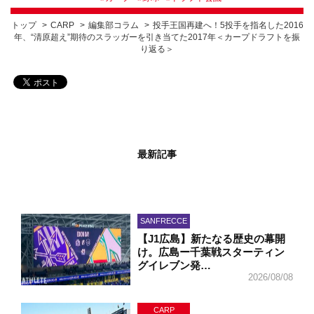
トップ
CARP
編集部コラム
投手王国再建へ！5投手を指名した2016
年、“清原超え”期待のスラッガーを引き当てた2017年＜カープドラフトを振
り返る＞
最新記事
SANFRECCE
【J1広島】新たなる歴史の幕開
け。広島ー千葉戦スターティン
グイレブン発…
2026/08/08
CARP