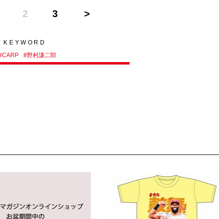
2
3
KEYWORD
#
CARP
#
野村謙二郎