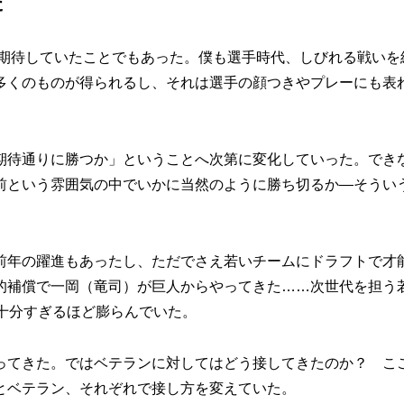
た
番期待していたことでもあった。僕も選手時代、しびれる戦いを
多くのものが得られるし、それは選手の顔つきやプレーにも表
待通りに勝つか」ということへ次第に変化していった。でき
前という雰囲気の中でいかに当然のように勝ち切るか―そうい
年の躍進もあったし、ただでさえ若いチームにドラフトで才
的補償で一岡（竜司）が巨人からやってきた……次世代を担う
十分すぎるほど膨らんでいた。
てきた。ではベテランに対してはどう接してきたのか？ こ
とベテラン、それぞれで接し方を変えていた。