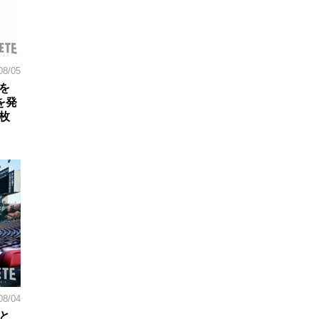
08/05
を
を発
枚
08/04
と