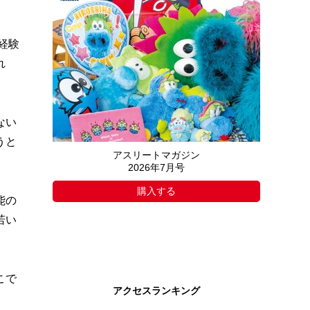
経験
れ
ない
うと
アスリートマガジン
2026年7月号
購入する
能の
若い
こで
アクセスランキング