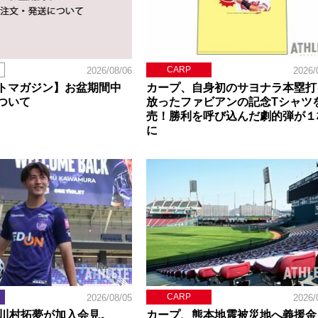
CARP
2026/08/06
2026/
トマガジン】お盆期間中
カープ、自身初のサヨナラ本塁打
ついて
放ったファビアンの記念Tシャツ
売！勝利を呼び込んだ劇的弾が１
に
CARP
2026/08/05
2026/
】川村拓夢が加入会見。
カープ、熊本地震被災地へ義援金