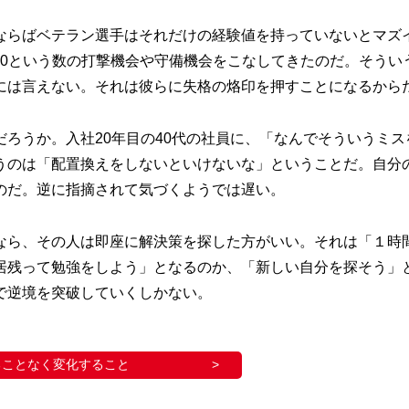
らばベテラン選手はそれだけの経験値を持っていないとマズ
000という数の打撃機会や守備機会をこなしてきたのだ。そうい
には言えない。それは彼らに失格の烙印を押すことになるから
ろうか。入社20年目の40代の社員に、「なんでそういうミス
うのは「配置換えをしないといけないな」ということだ。自分
のだ。逆に指摘されて気づくようでは遅い。
ら、その人は即座に解決策を探した方がいい。それは「１時
居残って勉強をしよう」となるのか、「新しい自分を探そう」
で逆境を突破していくしかない。
ることなく変化すること