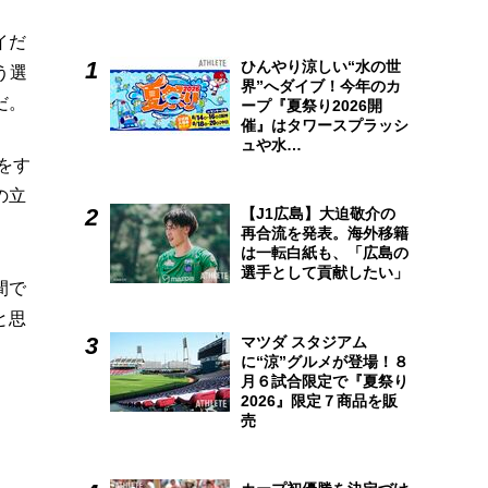
イだ
ひんやり涼しい“水の世
う選
界”へダイブ！今年のカ
だ。
ープ『夏祭り2026開
催』はタワースプラッシ
ュや水…
をす
の立
【J1広島】大迫敬介の
再合流を発表。海外移籍
は一転白紙も、「広島の
選手として貢献したい」
間で
と思
マツダ スタジアム
に“涼”グルメが登場！８
月６試合限定で『夏祭り
2026』限定７商品を販
売