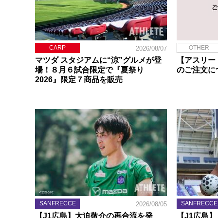
CARP
OTHER
2026/08/07
マツダ スタジアムに“涼”グルメが登
【アスリー
場！８月６試合限定で『夏祭り
のご注文に
2026』限定７商品を販売
SANFRECCE
SANFRECCE
2026/08/05
【J1広島】大迫敬介の再合流を発
【J1広島