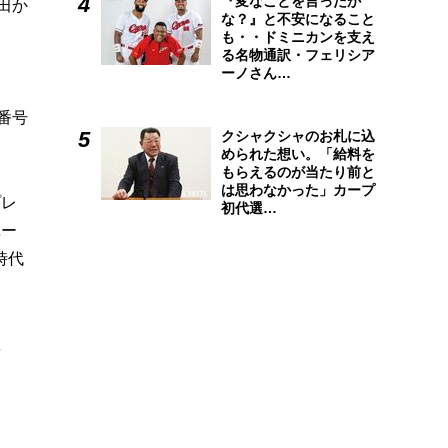
『変なことを言ったか
田か
な？』と不安になること
も・・ドミニカンを支え
る名物通訳・フェリシア
ーノさん…
カ
番号
クシャクシャのお札に込
められた想い。「給料を
もらえるのが当たり前と
は思わなかった」カープ
プレ
初代選…
ユー
時代
躍