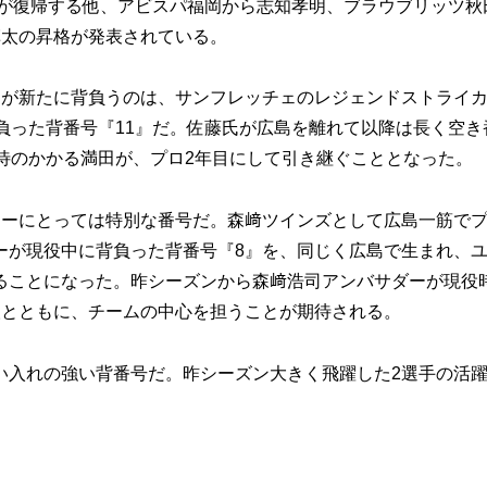
弥が復帰する他、アビスパ福岡から志知孝明、ブラウブリッツ秋
草太の昇格が発表されている。
が新たに背負うのは、サンフレッチェのレジェンドストライ
負った背番号『11』だ。佐藤氏が広島を離れて以降は長く空き
待のかかる満田が、プロ2年目にして引き継ぐこととなった。
ーにとっては特別な番号だ。森﨑ツインズとして広島一筋で
ーが現役中に背負った背番号『8』を、同じく広島で生まれ、
ることになった。昨シーズンから森﨑浩司アンバサダーが現役
人とともに、チームの中心を担うことが期待される。
入れの強い背番号だ。昨シーズン大きく飛躍した2選手の活