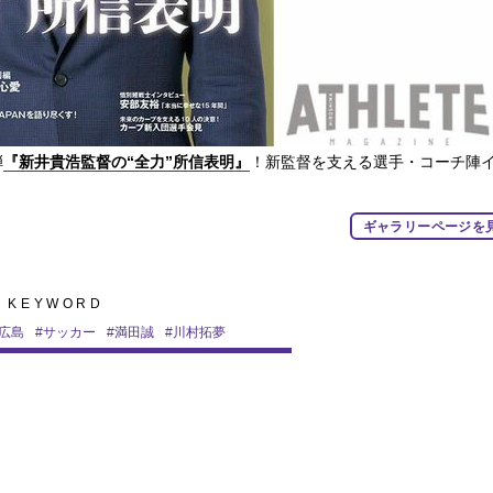
弾
『新井貴浩監督の“全力”所信表明』
！新監督を支える選手・コーチ陣
ギャラリーページを
KEYWORD
広島
#
サッカー
#
満田誠
#
川村拓夢