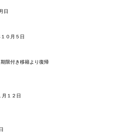
月日
年１０月５日
※期限付き移籍より復帰
１月１２日
日