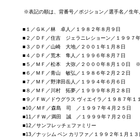
※表記の順は、背番号／ポジション／選手名／生年
■１／ＧＫ／林 卓人／１９８２年８月９日
■２／ＤＦ／住吉 ジェラニレショーン／１９９７
■３／ＤＦ／山崎 大地／２００１年１月８日
■４／ＤＦ／荒木 隼人／１９９６年８月７日
■５／ＭＦ／松本 大弥／２０００年８月１０日 
■６／ＭＦ／青山 敏弘／１９８６年２月２２日
■７／ＭＦ／野津田岳人／１９９４年６月６日
■８／ＭＦ／川村 拓夢／１９９９年８月２８日
■９／ＦＷ／ドウグラス ヴィエイラ／１９８７年１
■10／ＭＦ／森島 司 ／１９９７年４月２５日
■11／ＦＷ／満田 誠 ／１９９９年７月２０日
■12／サンフレッチェファミリー
■13／ナッシム ベン カリファ／１９９２年１月１３