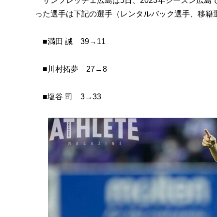
サンフレッチェ広島は5日、2023年シーズン広島
った選手は下記の選手（レンタルバック選手、移籍
■満田 誠 39→11
■川村拓夢 27→8
■塩谷 司 3→33