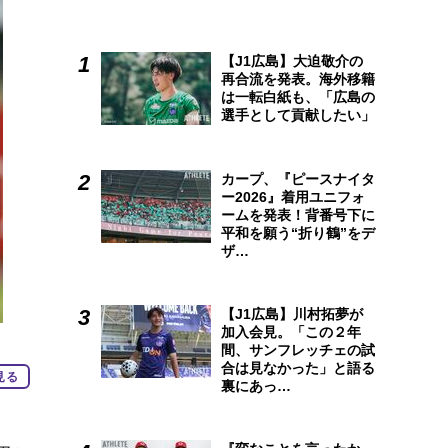
【J1広島】大迫敬介の
再合流を発表。海外移籍
は一転白紙も、「広島の
選手として貢献したい」
カープ、『ピースナイタ
ー2026』着用ユニフォ
ームを発表！背番号下に
平和を願う“折り鶴”をデ
ザ…
【J1広島】川村拓夢が
加入会見。「この２年
間、サンフレッチェの試
合は見なかった」と語る
見る
裏にあっ…