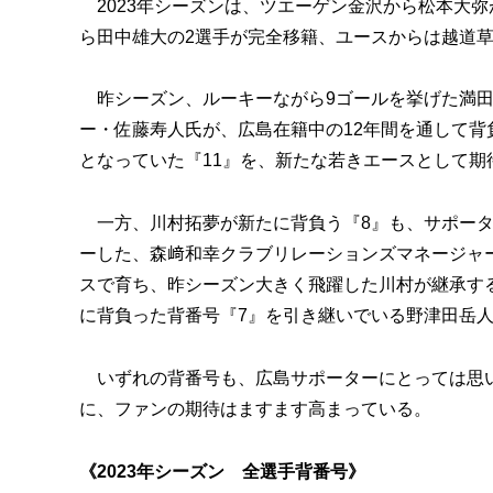
2023年シーズンは、ツエーゲン金沢から松本大
ら田中雄大の2選手が完全移籍、ユースからは越道
昨シーズン、ルーキーながら9ゴールを挙げた満田
ー・佐藤寿人氏が、広島在籍中の12年間を通して背
となっていた『11』を、新たな若きエースとして期
一方、川村拓夢が新たに背負う『8』も、サポータ
ーした、森﨑和幸クラブリレーションズマネージャ
スで育ち、昨シーズン大きく飛躍した川村が継承す
に背負った背番号『7』を引き継いでいる野津田岳
いずれの背番号も、広島サポーターにとっては思い
に、ファンの期待はますます高まっている。
《2023年シーズン 全選手背番号》