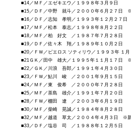
■14／ＭＦ／エゼキエウ／１９９８年３月９日
■15／ＤＦ／中野 就斗／２０００年６月２７日 
■16／ＤＦ／志知 孝明／１９９３年１２月２７日
■17／ＭＦ／松本 泰志／１９９８年８月２２日
■18／ＭＦ／柏 好文 ／１９８７年７月２８日
■19／ＤＦ／佐々木 翔／１９８９年１０月２日
■20／ＦＷ／ピエロス ソティリウ／１９９３年 １
■21ＧＫ／田中 雄大／１９９５年１１月１７日 
■22／ＧＫ／川浪 吾郎／１９９１年４月３０日
■23／ＦＷ／鮎川 峻 ／２００１年９月１５日
■24／ＭＦ／東 俊希 ／２０００年７月２８日
■25／ＭＦ／茶島 雄介／１９９１年７月２０日
■28／ＦＷ／棚田 遼 ／２００３年６月１９日
■30／ＭＦ／柴崎 晃誠／１９８４年８月２８日
■32／ＭＦ／越道 草太／２００４年４月３日 ※
■33／ＤＦ／塩谷 司 ／１９８８年１２月５日