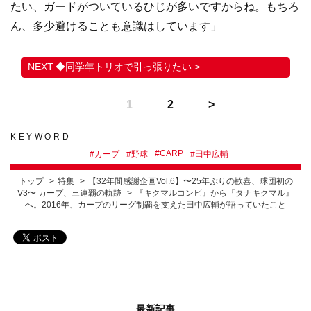
たい、ガードがついているひじが多いですからね。もちろ
ん、多少避けることも意識はしています」
◆同学年トリオで引っ張りたい >
1
2
KEYWORD
#
CARP
#
カープ
#
野球
#
田中広輔
トップ
特集
【32年間感謝企画Vol.6】〜25年ぶりの歓喜、球団初の
V3〜 カープ、三連覇の軌跡
『キクマルコンビ』から『タナキクマル』
へ。2016年、カープのリーグ制覇を支えた田中広輔が語っていたこと
最新記事