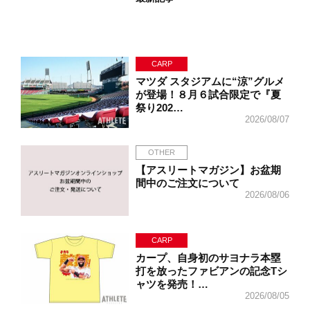
CARP
マツダ スタジアムに“涼”グルメ
が登場！８月６試合限定で『夏
祭り202…
2026/08/07
OTHER
【アスリートマガジン】お盆期
間中のご注文について
2026/08/06
CARP
カープ、自身初のサヨナラ本塁
打を放ったファビアンの記念Tシ
ャツを発売！…
2026/08/05