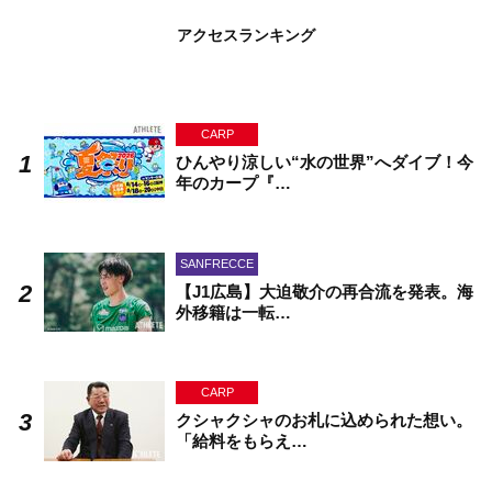
アクセスランキング
CARP
ひんやり涼しい“水の世界”へダイブ！今
年のカープ『…
SANFRECCE
【J1広島】大迫敬介の再合流を発表。海
外移籍は一転…
CARP
クシャクシャのお札に込められた想い。
「給料をもらえ…