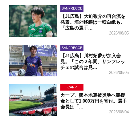
SANFRECCE
【J1広島】大迫敬介の再合流を
発表。海外移籍は一転白紙も、
「広島の選手…
2026/08/05
SANFRECCE
【J1広島】川村拓夢が加入会
見。「この２年間、サンフレッ
チェの試合は見…
2026/08/05
CARP
カープ、熊本地震被災地へ義援
金として1,000万円を寄付。選手
会長は「…
2026/08/04