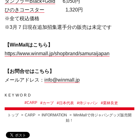
タンブラーBlack+Gold
6,050円
ひのきコースター
1,320円
※全て税込価格
※3月７日現在追加招集選手分の販売は未定です
【WinMallはこちら】
https://www.winmall.jp/shopbrand/samuraijapan
【お問合せはこちら】
メールアドレス：
info@winmall.jp
KEYWORD
#
CARP
#
カープ
#
日本代表
#
侍ジャパン
#
栗林良吏
トップ
CARP
INFORMATION
WinMallで侍ジャパングッズ販売開
始！