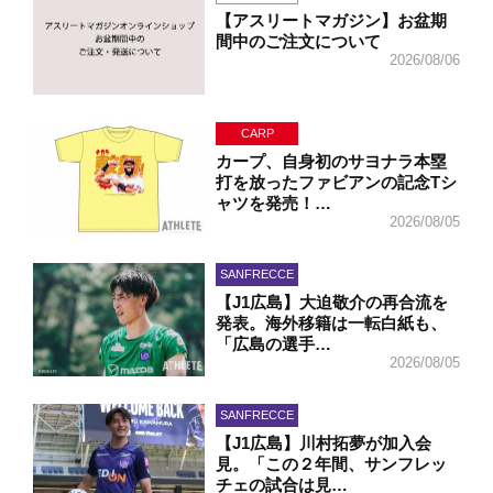
【アスリートマガジン】お盆期
間中のご注文について
2026/08/06
CARP
カープ、自身初のサヨナラ本塁
打を放ったファビアンの記念Tシ
ャツを発売！…
2026/08/05
SANFRECCE
【J1広島】大迫敬介の再合流を
発表。海外移籍は一転白紙も、
「広島の選手…
2026/08/05
SANFRECCE
【J1広島】川村拓夢が加入会
見。「この２年間、サンフレッ
チェの試合は見…