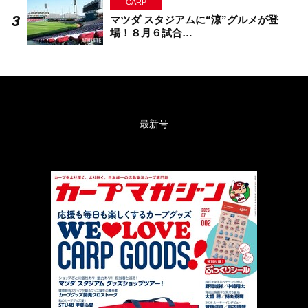
CARP
マツダ スタジアムに“涼”グルメが登
場！８月６試合…
最新号