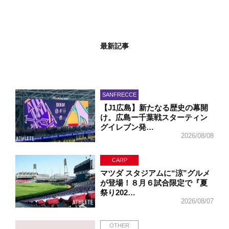
最新記事
SANFRECCE
【J1広島】新たなる歴史の幕開
け。広島ー千葉戦スターティン
グイレブン発…
2026/08/08
CARP
マツダ スタジアムに“涼”グルメ
が登場！８月６試合限定で『夏
祭り202…
2026/08/07
OTHER