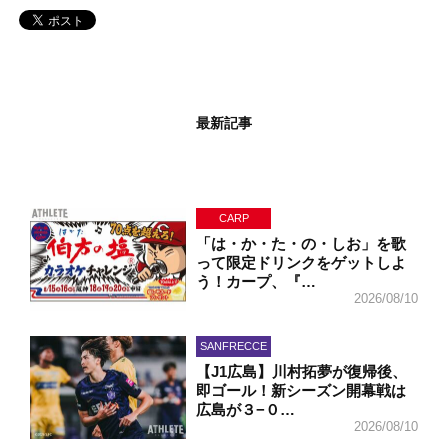
最新記事
CARP
「は・か・た・の・しお」を歌
って限定ドリンクをゲットしよ
う！カープ、『…
2026/08/10
SANFRECCE
【J1広島】川村拓夢が復帰後、
即ゴール！新シーズン開幕戦は
広島が３−０…
2026/08/10