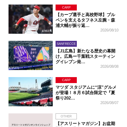
CARP
【カープ選手と高校野球】ブル
ペンを支えるタフネス左腕・森
浦大輔が振り返…
2026/08/10
SANFRECCE
【J1広島】新たなる歴史の幕開
け。広島ー千葉戦スターティン
グイレブン発…
2026/08/08
CARP
マツダ スタジアムに“涼”グルメ
が登場！８月６試合限定で『夏
祭り202…
2026/08/07
OTHER
【アスリートマガジン】お盆期