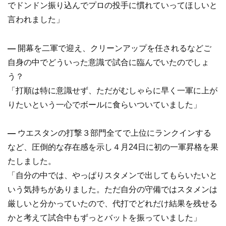
でドンドン振り込んでプロの投手に慣れていってほしいと
言われました」
―
開幕を二軍で迎え、クリーンアップを任されるなどご
自身の中でどういった意識で試合に臨んでいたのでしょ
う？
「打順は特に意識せず、ただがむしゃらに早く一軍に上が
りたいという一心でボールに食らいついていました」
―
ウエスタンの打撃３部門全てで上位にランクインする
など、圧倒的な存在感を示し４月24日に初の一軍昇格を果
たしました。
「自分の中では、やっぱりスタメンで出してもらいたいと
いう気持ちがありました。ただ自分の守備ではスタメンは
厳しいと分かっていたので、代打でどれだけ結果を残せる
かと考えて試合中もずっとバットを振っていました」