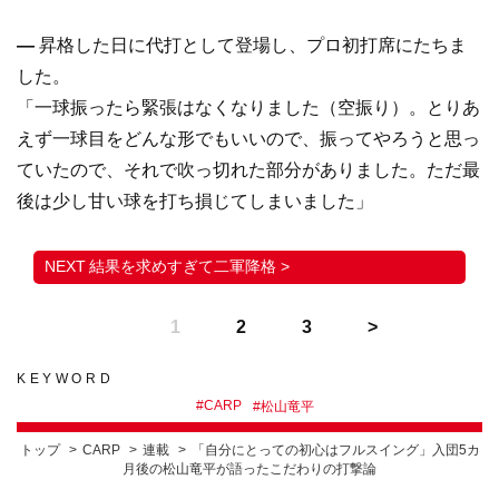
―
昇格した日に代打として登場し、プロ初打席にたちま
した。
「一球振ったら緊張はなくなりました（空振り）。とりあ
えず一球目をどんな形でもいいので、振ってやろうと思っ
ていたので、それで吹っ切れた部分がありました。ただ最
後は少し甘い球を打ち損じてしまいました」
結果を求めすぎて二軍降格 >
1
2
3
KEYWORD
#
CARP
#
松山竜平
トップ
CARP
連載
「自分にとっての初心はフルスイング」入団5カ
月後の松山竜平が語ったこだわりの打撃論