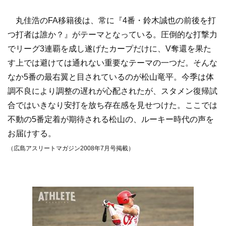
丸佳浩のFA移籍後は、常に『4番・鈴木誠也の前後を打
つ打者は誰か？』がテーマとなっている。圧倒的な打撃力
でリーグ3連覇を成し遂げたカープだけに、V奪還を果た
す上では避けては通れない重要なテーマの一つだ。そんな
なか5番の最右翼と目されているのが松山竜平。今季は体
調不良により調整の遅れが心配されたが、スタメン復帰試
合ではいきなり安打を放ち存在感を見せつけた。ここでは
不動の5番定着が期待される松山の、ルーキー時代の声を
お届けする。
（広島アスリートマガジン2008年7月号掲載）