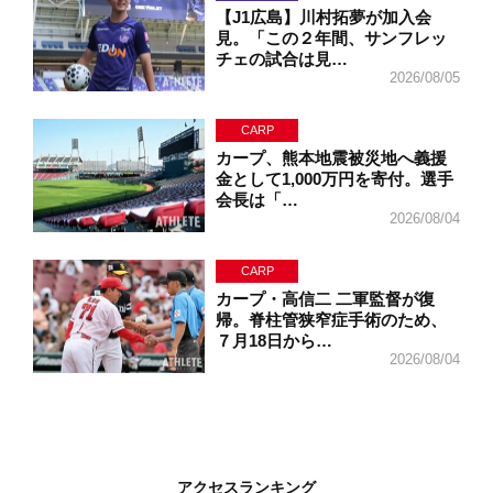
【J1広島】川村拓夢が加入会
見。「この２年間、サンフレッ
チェの試合は見…
2026/08/05
CARP
カープ、熊本地震被災地へ義援
金として1,000万円を寄付。選手
会長は「…
2026/08/04
CARP
カープ・高信二 二軍監督が復
帰。脊柱管狭窄症手術のため、
７月18日から…
2026/08/04
アクセスランキング