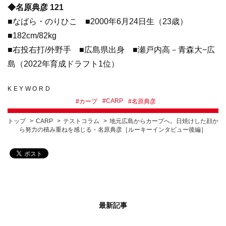
◆名原典彦 121
■なばら・のりひこ ■2000年6月24日生（23歳）
■182cm/82kg
■右投右打/外野手 ■広島県出身 ■瀬戸内高－青森大−広
島（2022年育成ドラフト1位）
KEYWORD
#
CARP
#
カープ
#
名原典彦
トップ
CARP
テストコラム
地元広島からカープへ。日焼けした顔か
ら努力の積み重ねを感じる・名原典彦［ルーキーインタビュー後編］
最新記事