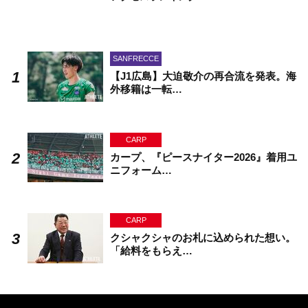
SANFRECCE
【J1広島】大迫敬介の再合流を発表。海
外移籍は一転…
CARP
カープ、『ピースナイター2026』着用ユ
ニフォーム…
CARP
クシャクシャのお札に込められた想い。
「給料をもらえ…