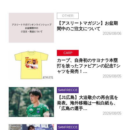
OTHER
【アスリートマガジン】お盆期
間中のご注文について
2026/08/06
CARP
カープ、自身初のサヨナラ本塁
打を放ったファビアンの記念Tシ
ャツを発売！…
2026/08/05
SANFRECCE
【J1広島】大迫敬介の再合流を
発表。海外移籍は一転白紙も、
「広島の選手…
2026/08/05
SANFRECCE