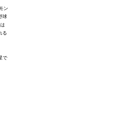
モン
野球
には
れる
星で