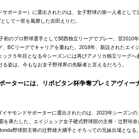
サポーター）に選出されたのは、女子野球の第一人者として
”として一世を風靡した吉田えりだ。
子初のプロ野球選手として関西独立リーグでプレー。翌2010
、BCリーグでキャリアを重ねた。2018年、新設されたエイ
ェック５年目となる今シーズンには再びアメリカ独立リーグへ
続ける姿は、今もなお女子野球界の先駆者と言えるだろう。
サポーターには、リポビタン杯争奪プレミアヴィー
イヤモンドサポーターに選出されたのは、2023年シーズンの
連覇を果たした、エイジェック女子硬式野球部の主将・辻野玲奈
onda野球部主将の辻野雄大捕手とそろっての兄妹出場となる