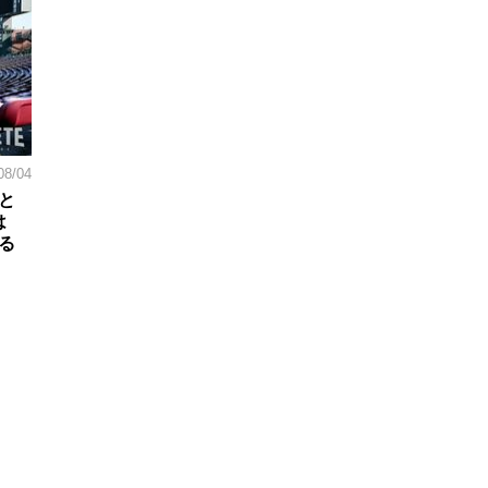
08/04
と
は
る