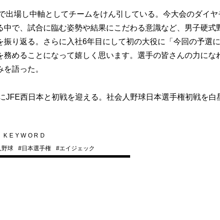
ドで出場し中軸としてチームをけん引している。今大会のダイヤ
る中で、試合に臨む姿勢や結果にこだわる意識など、男子硬式
を振り返る。さらに入社6年目にして初の大役に「今回の予選
を務めることになって嬉しく思います。選手の皆さんの力にな
みを語った。
にJFE西日本と初戦を迎える。社会人野球日本選手権初戦を白
KEYWORD
人野球
#
日本選手権
#
エイジェック