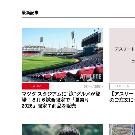
最新記事
CARP
OTHER
2026/08/07
マツダ スタジアムに“涼”グルメが登
【アスリー
場！８月６試合限定で『夏祭り
のご注文に
2026』限定７商品を販売