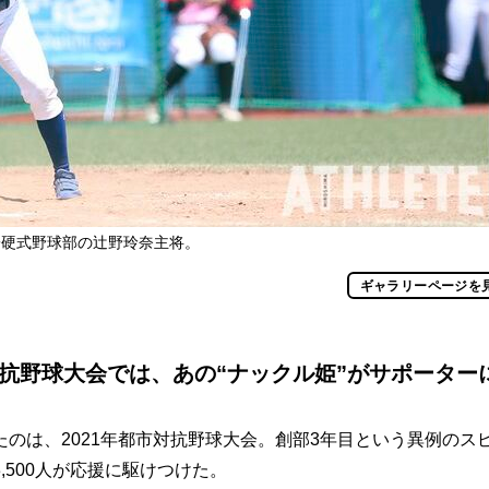
子硬式野球部の辻野玲奈主将。
ギャラリーページを
対抗野球大会では、あの“ナックル姫”がサポーター
は、2021年都市対抗野球大会。創部3年目という異例のス
500人が応援に駆けつけた。