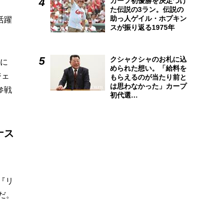
カープ初優勝を決定づけ
た伝説の3ラン。伝説の
助っ人ゲイル・ホプキン
活躍
スが振り返る1975年
クシャクシャのお札に込
年に
められた想い。「給料を
ジェ
もらえるのが当たり前と
は思わなかった」カープ
参戦
初代選…
ナス
『リ
だ。
。