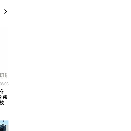
08/05
を
を発
枚