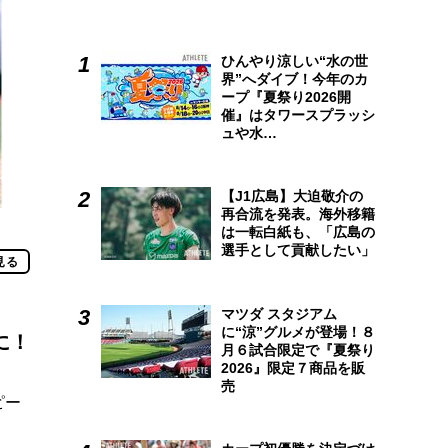
ひんやり涼しい“水の世
界”へダイブ！今年のカ
ープ『夏祭り2026開
催』はタワースプラッシ
ュや水…
【J1広島】大迫敬介の
再合流を発表。海外移籍
は一転白紙も、「広島の
選手として貢献したい」
見る
マツダ スタジアム
に“涼”グルメが登場！８
に！
月６試合限定で『夏祭り
2026』限定７商品を販
売
ピー