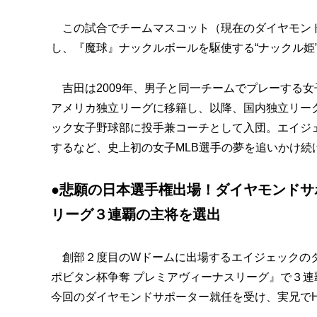
この試合でチームマスコット（現在のダイヤモンド
し、『魔球』ナックルボールを駆使する“ナックル姫
吉田は2009年、男子と同一チームでプレーする女
アメリカ独立リーグに移籍し、以降、国内独立リーグ
ック女子野球部に投手兼コーチとして入団。エイジ
するなど、史上初の女子MLB選手の夢を追いかけ
●悲願の日本選手権出場！ダイヤモンド
リーグ３連覇の主将を選出
創部２度目のWドームに出場するエイジェックのダ
ポビタン杯争奪 プレミアヴィーナスリーグ』で３
今回のダイヤモンドサポーター就任を受け、実兄でH