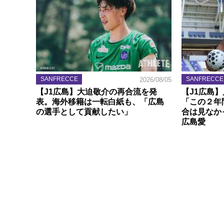
SANFRECCE
SANFRECCE
2026/08/05
【J1広島】大迫敬介の再合流を発
【J1広島
表。海外移籍は一転白紙も、「広島
「この２年
の選手として貢献したい」
合は見なか
広島愛