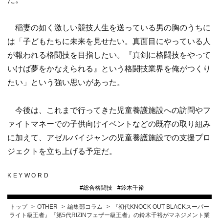
稲妻の如く激しい競技人生を送っている男の胸のうちに
は「子どもたちに未来を見せたい。真面目にやっている人
が報われる格闘技を目指したい。『真剣に格闘技をやって
いけば夢をかなえられる』という格闘技業界を俺がつくり
たい」という強い思いがあった。
今後は、これまで行ってきた児童養護施設への訪問やフ
ァイトマネーでの子供向けイベントなどの既存の取り組み
に加えて、アゼルバイジャンの児童養護施設での支援プロ
ジェクトを立ち上げる予定だ。
KEYWORD
#
総合格闘技
#
鈴木千裕
トップ
OTHER
編集部コラム
『初代KNOCK OUT BLACKスーパー
ライト級王者』『第5代RIZINフェザー級王者』の鈴木千裕がマネジメント業