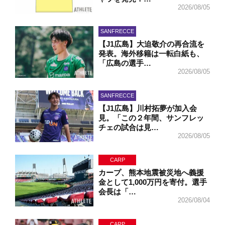
2026/08/05
SANFRECCE
【J1広島】大迫敬介の再合流を
発表。海外移籍は一転白紙も、
「広島の選手…
2026/08/05
SANFRECCE
【J1広島】川村拓夢が加入会
見。「この２年間、サンフレッ
チェの試合は見…
2026/08/05
CARP
カープ、熊本地震被災地へ義援
金として1,000万円を寄付。選手
会長は「…
2026/08/04
CARP