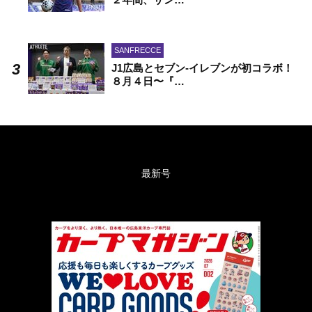
SANFRECCE
J1広島とセブン-イレブンが初コラボ！
８月４日〜『…
最新号