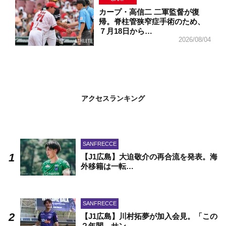
カープ・高信二 二軍監督が復
帰。脊柱管狭窄症手術のため、
７月18日から…
2026/08/04
アクセスランキング
SANFRECCE
【J1広島】大迫敬介の再合流を発表。海
外移籍は一転…
SANFRECCE
【J1広島】川村拓夢が加入会見。「この
２年間、サン…