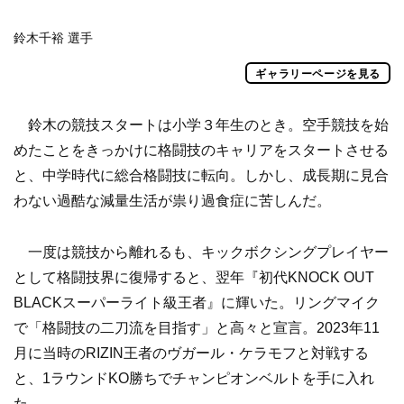
鈴木千裕 選手
ギャラリーページを見る
鈴木の競技スタートは小学３年生のとき。空手競技を始
めたことをきっかけに格闘技のキャリアをスタートさせる
と、中学時代に総合格闘技に転向。しかし、成長期に見合
わない過酷な減量生活が祟り過食症に苦しんだ。
一度は競技から離れるも、キックボクシングプレイヤー
として格闘技界に復帰すると、翌年『初代KNOCK OUT
BLACKスーパーライト級王者』に輝いた。リングマイク
で「格闘技の二刀流を目指す」と高々と宣言。2023年11
月に当時のRIZIN王者のヴガール・ケラモフと対戦する
と、1ラウンドKO勝ちでチャンピオンベルトを手に入れ
た。