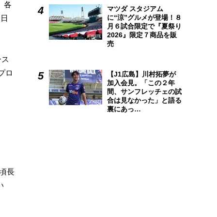
、各
マツダ スタジアム
に“涼”グルメが登場！８
1日
月６試合限定で『夏祭り
2026』限定７商品を販
売
ース
プロ
【J1広島】川村拓夢が
加入会見。「この２年
間、サンフレッチェの試
合は見なかった」と語る
裏にあっ…
頃長
い