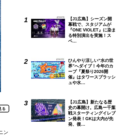
【J1広島】シーズン開
幕戦で、スタジアムが
『ONE VIOLET』に染ま
る特別演出を実施！ス
ペ…
ひんやり涼しい“水の世
界”へダイブ！今年のカ
ープ『夏祭り2026開
催』はタワースプラッシ
ュや水…
【J1広島】新たなる歴
史の幕開け。広島ー千葉
見る
戦スターティングイレブ
ン発表！GKは大内が先
発、復…
ニン