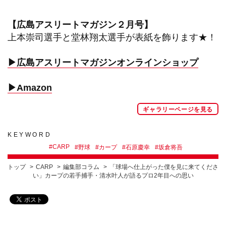
【広島アスリートマガジン２月号】
上本崇司選手と堂林翔太選手が表紙を飾ります★！
▶︎広島アスリートマガジンオンラインショップ
▶︎Amazon
ギャラリーページを見る
KEYWORD
#
CARP
#
野球
#
カープ
#
石原慶幸
#
坂倉将吾
トップ
CARP
編集部コラム
「球場へ仕上がった僕を見に来てくださ
い」カープの若手捕手・清水叶人が語るプロ2年目への思い