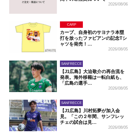
2026/08/06
CARP
カープ、自身初のサヨナラ本塁
打を放ったファビアンの記念Tシ
ャツを発売！…
2026/08/05
SANFRECCE
【J1広島】大迫敬介の再合流を
発表。海外移籍は一転白紙も、
「広島の選手…
2026/08/05
SANFRECCE
【J1広島】川村拓夢が加入会
見。「この２年間、サンフレッ
チェの試合は見…
2026/08/05