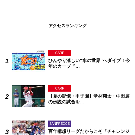
アクセスランキング
CARP
ひんやり涼しい“水の世界”へダイブ！今
年のカープ『…
CARP
【夏の記憶・甲子園】堂林翔太・中田廉
の伝説の試合を…
SANFRECCE
百年構想リーグだからこそ「チャレンジ