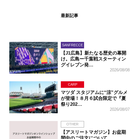
最新記事
SANFRECCE
【J1広島】新たなる歴史の幕開
け。広島ー千葉戦スターティン
グイレブン発…
2026/08/08
CARP
マツダ スタジアムに“涼”グルメ
が登場！８月６試合限定で『夏
祭り202…
2026/08/07
OTHER
【アスリートマガジン】お盆期
間中のご注文について