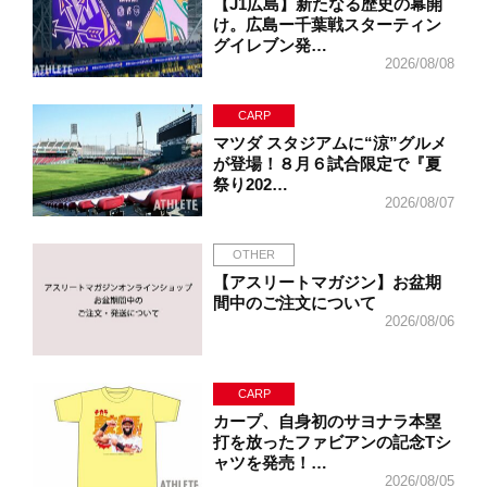
【J1広島】新たなる歴史の幕開
け。広島ー千葉戦スターティン
グイレブン発…
2026/08/08
CARP
マツダ スタジアムに“涼”グルメ
が登場！８月６試合限定で『夏
祭り202…
2026/08/07
OTHER
【アスリートマガジン】お盆期
間中のご注文について
2026/08/06
CARP
カープ、自身初のサヨナラ本塁
打を放ったファビアンの記念Tシ
ャツを発売！…
2026/08/05