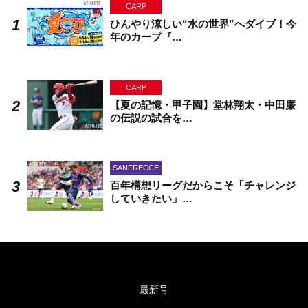
CARP
ひんやり涼しい“水の世界”へダイブ！今
年のカープ『…
CARP
【夏の記憶・甲子園】堂林翔太・中田廉
の伝説の試合を…
SANFRECCE
百年構想リーグだからこそ「チャレンジ
していきたい」…
最新号