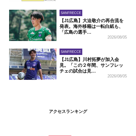
SANFRECCE
【J1広島】大迫敬介の再合流を
発表。海外移籍は一転白紙も、
「広島の選手…
2026/08/05
SANFRECCE
【J1広島】川村拓夢が加入会
見。「この２年間、サンフレッ
チェの試合は見…
2026/08/05
アクセスランキング