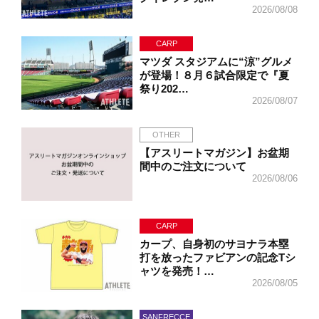
2026/08/08
CARP
マツダ スタジアムに“涼”グルメ
が登場！８月６試合限定で『夏
祭り202…
2026/08/07
OTHER
【アスリートマガジン】お盆期
間中のご注文について
2026/08/06
CARP
カープ、自身初のサヨナラ本塁
打を放ったファビアンの記念Tシ
ャツを発売！…
2026/08/05
SANFRECCE