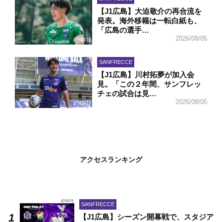
【J1広島】大迫敬介の再合流を
発表。海外移籍は一転白紙も、
「広島の選手…
2026/08/05
SANFRECCE
【J1広島】川村拓夢が加入会
見。「この２年間、サンフレッ
チェの試合は見…
2026/08/05
アクセスランキング
SANFRECCE
【J1広島】シーズン開幕戦で、スタジア