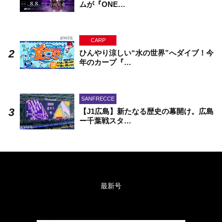
ムが『ONE…
CARP
ひんやり涼しい“水の世界”へダイブ！今
年のカープ『…
SANFRECCE
【J1広島】新たなる歴史の幕開け。広島
ー千葉戦スタ…
最新号