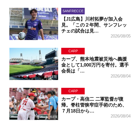
SANFRECCE
【J1広島】川村拓夢が加入会
見。「この２年間、サンフレッ
チェの試合は見…
2026/08/05
CARP
カープ、熊本地震被災地へ義援
金として1,000万円を寄付。選手
会長は「…
2026/08/04
CARP
カープ・高信二 二軍監督が復
帰。脊柱管狭窄症手術のため、
７月18日から…
2026/08/04