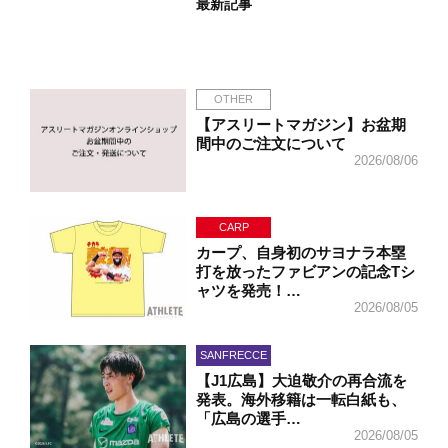
最新記事
OTHER
【アスリートマガジン】お盆期
間中のご注文について
2026/08/06
CARP
カープ、自身初のサヨナラ本塁
打を放ったファビアンの記念Tシ
ャツを発売！…
2026/08/05
SANFRECCE
【J1広島】大迫敬介の再合流を
発表。海外移籍は一転白紙も、
「広島の選手…
2026/08/05