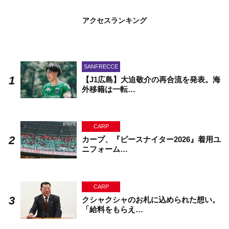
アクセスランキング
SANFRECCE
【J1広島】大迫敬介の再合流を発表。海
外移籍は一転…
CARP
カープ、『ピースナイター2026』着用ユ
ニフォーム…
CARP
クシャクシャのお札に込められた想い。
「給料をもらえ…