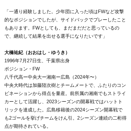
「一通り経験しました。少年団に入った頃はFWなど攻撃
的なポジションでしたが、サイドバックでプレーしたこと
もあります。FWとしても、まだまだだと思っているの
で、継続して結果を出せる選手になりたいです」
大橋祐紀（
おおはし・ゆうき）
1996年7月27日生、千葉県出身
ポジション・FW
八千代高ー中央大ー湘南ー広島（2024年〜）
中央大時代は加藤陸次樹とチームメートで、ふたりのコン
ビネーションから得点を量産。前所属の湘南でもストライ
カーとして活躍し、2023シーズンの開幕戦ではハットト
リックを達成した。広島移籍後の2024シーズン開幕戦で
も2ゴールを挙げチームをけん引。2シーズン連続の二桁得
点が期待されている。