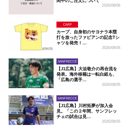
間中のご注文について
2026/08/06
CARP
カープ、自身初のサヨナラ本塁
打を放ったファビアンの記念Tシ
ャツを発売！…
2026/08/05
SANFRECCE
【J1広島】大迫敬介の再合流を
発表。海外移籍は一転白紙も、
「広島の選手…
2026/08/05
SANFRECCE
【J1広島】川村拓夢が加入会
見。「この２年間、サンフレッ
チェの試合は見…
2026/08/05