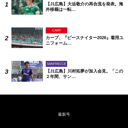
【J1広島】大迫敬介の再合流を発表。海
外移籍は一転…
CARP
カープ、『ピースナイター2026』着用ユ
ニフォーム…
SANFRECCE
【J1広島】川村拓夢が加入会見。「この
２年間、サン…
最新号