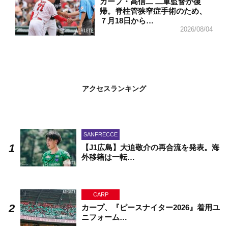
カープ・高信二 二軍監督が復
帰。脊柱管狭窄症手術のため、
７月18日から…
2026/08/04
アクセスランキング
SANFRECCE
【J1広島】大迫敬介の再合流を発表。海
外移籍は一転…
CARP
カープ、『ピースナイター2026』着用ユ
ニフォーム…