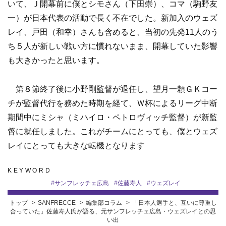
いて、Ｊ開幕前に僕とシモさん（下田崇）、コマ（駒野友
一）が日本代表の活動で長く不在でした。新加入のウェズ
レイ、戸田（和幸）さんも含めると、当初の先発11人のう
ち５人が新しい戦い方に慣れないまま、開幕していた影響
も大きかったと思います。
第８節終了後に小野剛監督が退任し、望月一頼ＧＫコー
チが監督代行を務めた時期を経て、Ｗ杯によるリーグ中断
期間中にミシャ（ミハイロ・ペトロヴィッチ監督）が新監
督に就任しました。これがチームにとっても、僕とウェズ
レイにとっても大きな転機となります
KEYWORD
#
サンフレッチェ広島
#
佐藤寿人
#
ウェズレイ
トップ
SANFRECCE
編集部コラム
「日本人選手と、互いに尊重し
合っていた」佐藤寿人氏が語る、元サンフレッチェ広島・ウェズレイとの思
い出