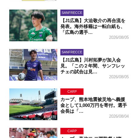
SANFRECCE
【J1広島】大迫敬介の再合流を
発表。海外移籍は一転白紙も、
「広島の選手…
2026/08/05
SANFRECCE
【J1広島】川村拓夢が加入会
見。「この２年間、サンフレッ
チェの試合は見…
2026/08/05
CARP
カープ、熊本地震被災地へ義援
金として1,000万円を寄付。選手
会長は「…
2026/08/04
CARP