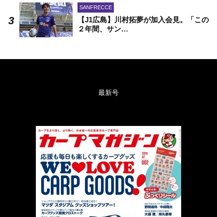
SANFRECCE
【J1広島】川村拓夢が加入会見。「この
２年間、サン…
最新号