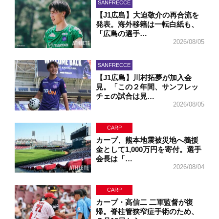
SANFRECCE
【J1広島】大迫敬介の再合流を
発表。海外移籍は一転白紙も、
「広島の選手…
2026/08/05
SANFRECCE
【J1広島】川村拓夢が加入会
見。「この２年間、サンフレッ
チェの試合は見…
2026/08/05
CARP
カープ、熊本地震被災地へ義援
金として1,000万円を寄付。選手
会長は「…
2026/08/04
CARP
カープ・高信二 二軍監督が復
帰。脊柱管狭窄症手術のため、