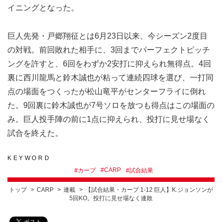
イニングとなった。
巨人先発・戸郷翔征とは6月23日以来、今シーズン2度目
の対戦。前回敗れた相手に、3回までパーフェクトピッチ
ングを許すと、6回をわずか2安打に抑えられ無得点。4回
裏に西川龍馬と鈴木誠也が粘って連続四球を選び、一打同
点の場面をつくったが松山竜平がセンターフライに倒れ
た。9回裏に鈴木誠也が7号ソロを放つも得点はこの場面の
み。巨人投手陣の前に1点に抑えられ、投打に見せ場なく
試合を終えた。
KEYWORD
#
CARP
#
カープ
#
試合結果
トップ
CARP
連載
【試合結果・カープ 1-12 巨人】K.ジョンソンが
5回KO。投打に見せ場なく連敗