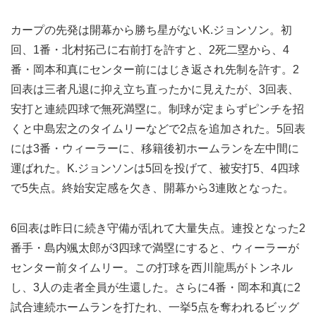
カープの先発は開幕から勝ち星がないK.ジョンソン。初
回、1番・北村拓己に右前打を許すと、2死二塁から、4
番・岡本和真にセンター前にはじき返され先制を許す。2
回表は三者凡退に抑え立ち直ったかに見えたが、3回表、
安打と連続四球で無死満塁に。制球が定まらずピンチを招
くと中島宏之のタイムリーなどで2点を追加された。5回表
には3番・ウィーラーに、移籍後初ホームランを左中間に
運ばれた。K.ジョンソンは5回を投げて、被安打5、4四球
で5失点。終始安定感を欠き、開幕から3連敗となった。
6回表は昨日に続き守備が乱れて大量失点。連投となった2
番手・島内颯太郎が3四球で満塁にすると、ウィーラーが
センター前タイムリー。この打球を西川龍馬がトンネル
し、3人の走者全員が生還した。さらに4番・岡本和真に2
試合連続ホームランを打たれ、一挙5点を奪われるビッグ