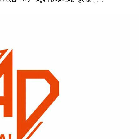
スローガン〝Again DRAFLA!〟を発表した。