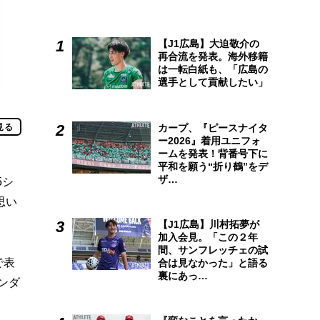
【J1広島】大迫敬介の
再合流を発表。海外移籍
は一転白紙も、「広島の
選手として貢献したい」
カープ、『ピースナイタ
見る
ー2026』着用ユニフォ
ームを発表！背番号下に
平和を願う“折り鶴”をデ
ザ…
5シ
思い
【J1広島】川村拓夢が
加入会見。「この２年
間、サンフレッチェの試
で表
合は見なかった」と語る
裏にあっ…
ンダ