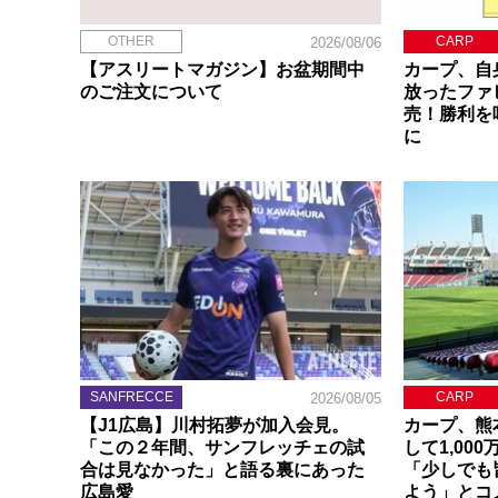
OTHER
CARP
2026/08/06
【アスリートマガジン】お盆期間中
カープ、自
のご注文について
放ったファ
売！勝利を
に
SANFRECCE
CARP
2026/08/05
【J1広島】川村拓夢が加入会見。
カープ、熊
「この２年間、サンフレッチェの試
して1,00
合は見なかった」と語る裏にあった
「少しでも
広島愛
よう」とコ