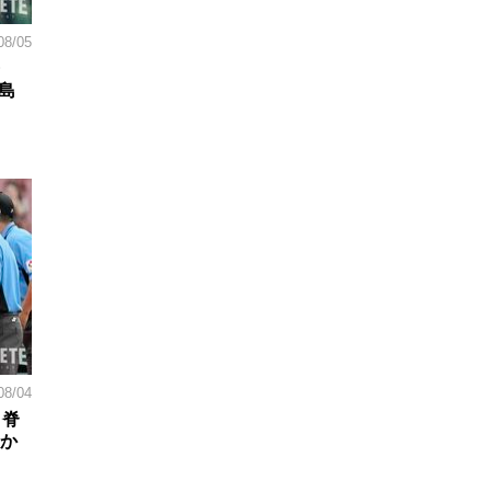
08/05
島
08/04
。脊
日か