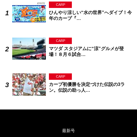
CARP
ひんやり涼しい“水の世界”へダイブ！今
年のカープ『…
CARP
マツダ スタジアムに“涼”グルメが登
場！８月６試合…
CARP
カープ初優勝を決定づけた伝説の3ラ
ン。伝説の助っ人…
最新号