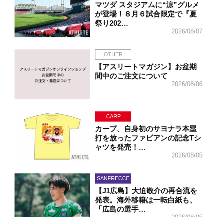
マツダ スタジアムに“涼”グルメ
が登場！８月６試合限定で『夏
祭り202…
2026/08/07
OTHER
【アスリートマガジン】お盆期
間中のご注文について
2026/08/06
CARP
カープ、自身初のサヨナラ本塁
打を放ったファビアンの記念Tシ
ャツを発売！…
2026/08/05
SANFRECCE
【J1広島】大迫敬介の再合流を
発表。海外移籍は一転白紙も、
「広島の選手…