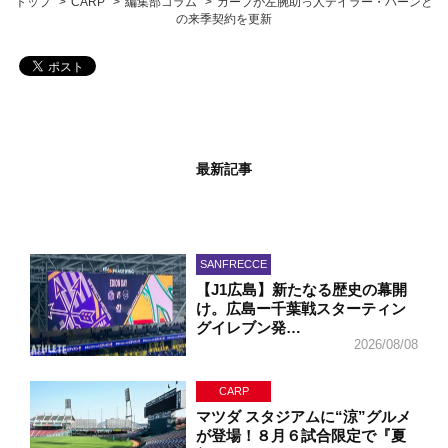
トップ
CARP
編集部コラム
カープが左腕助っ人テイラー・ハーンと
の来季契約を更新
最新記事
SANFRECCE
【J1広島】新たなる歴史の幕開
け。広島ー千葉戦スターティン
グイレブン発…
2026/08/08
CARP
マツダ スタジアムに“涼”グルメ
が登場！８月６試合限定で『夏