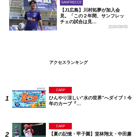
SANFRECCE
【J1広島】川村拓夢が加入会
見。「この２年間、サンフレッ
チェの試合は見…
2026/08/05
アクセスランキング
CARP
ひんやり涼しい“水の世界”へダイブ！今
年のカープ『…
CARP
【夏の記憶・甲子園】堂林翔太・中田廉