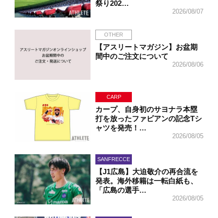
祭り202…
2026/08/07
OTHER
【アスリートマガジン】お盆期
間中のご注文について
2026/08/06
CARP
カープ、自身初のサヨナラ本塁
打を放ったファビアンの記念Tシ
ャツを発売！…
2026/08/05
SANFRECCE
【J1広島】大迫敬介の再合流を
発表。海外移籍は一転白紙も、
「広島の選手…
2026/08/05