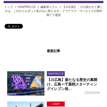
トップ
SANFRECCE
編集部コラム
【J1広島】「その温かさと優し
さは、これからもずっと私の心に残ります」ドウグラス・ヴィエイラが契約
満了で退団
最新記事
SANFRECCE
【J1広島】新たなる歴史の幕開
け。広島ー千葉戦スターティン
グイレブン発…
2026/08/08
CARP