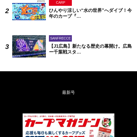
CARP
ひんやり涼しい“水の世界”へダイブ！今
年のカープ『…
SANFRECCE
【J1広島】新たなる歴史の幕開け。広島
ー千葉戦スタ…
最新号