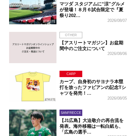
マツダ スタジアムに“涼”グルメ
が登場！８月６試合限定で『夏
祭り202…
2026/08/07
OTHER
【アスリートマガジン】お盆期
間中のご注文について
2026/08/06
CARP
カープ、自身初のサヨナラ本塁
打を放ったファビアンの記念Tシ
ャツを発売！…
2026/08/05
SANFRECCE
【J1広島】大迫敬介の再合流を
発表。海外移籍は一転白紙も、
「広島の選手…