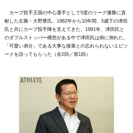
カープ投手王国の中心選手として5度のリーグ優勝に貢
献した左腕・大野豊氏。1982年から10年間、5歳下の津田
氏と共にカープ投手陣を支えてきた。1991年、津田氏と
のダブルストッパー構想がある中で津田氏は病に倒れた。
「可愛い弟分」である大事な後輩との忘れられないエピソ
ードを語ってもらった（全2回／第1回）