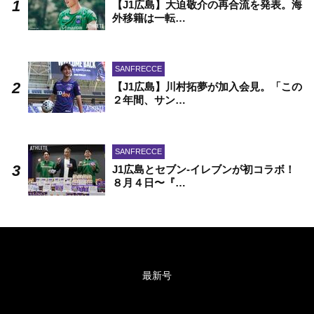
【J1広島】大迫敬介の再合流を発表。海
外移籍は一転…
SANFRECCE
【J1広島】川村拓夢が加入会見。「この
２年間、サン…
SANFRECCE
J1広島とセブン-イレブンが初コラボ！
８月４日〜『…
最新号