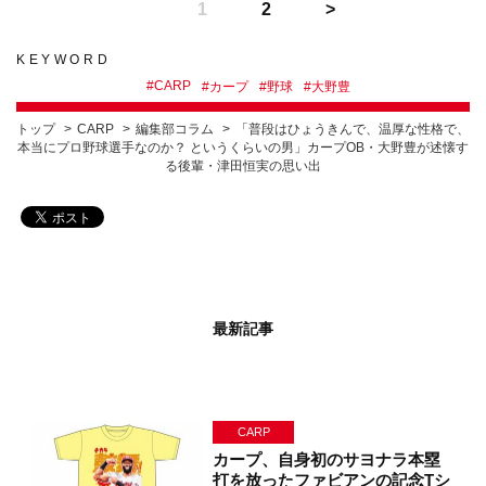
1
2
KEYWORD
#
CARP
#
カープ
#
野球
#
大野豊
トップ
CARP
編集部コラム
「普段はひょうきんで、温厚な性格で、
本当にプロ野球選手なのか？ というくらいの男」カープOB・大野豊が述懐す
る後輩・津田恒実の思い出
最新記事
CARP
カープ、自身初のサヨナラ本塁
打を放ったファビアンの記念Tシ