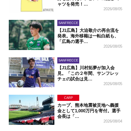
ャツを発売！…
2026/08/05
SANFRECCE
【J1広島】大迫敬介の再合流を
発表。海外移籍は一転白紙も、
「広島の選手…
2026/08/05
SANFRECCE
【J1広島】川村拓夢が加入会
見。「この２年間、サンフレッ
チェの試合は見…
2026/08/05
CARP
カープ、熊本地震被災地へ義援
金として1,000万円を寄付。選手
会長は「…
2026/08/04