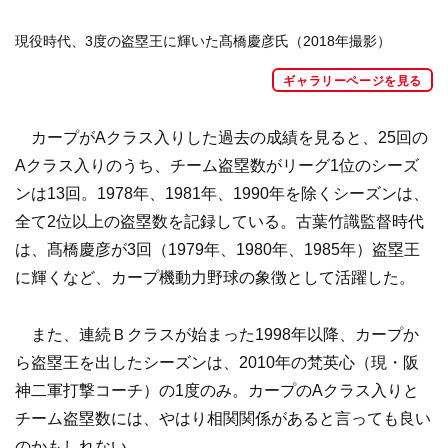
現役時代、3度の盗塁王に輝いた髙橋慶彦氏（2018年撮影）
ギャラリーページを見る
カープがAクラス入りした過去の成績を見ると、25回の
Aクラス入りのうち、チーム盗塁数がリーグ1位のシーズ
ンは13回。1978年、1981年、1990年を除くシーズンは、
全て2位以上の盗塁数を記録している。古葉竹識監督時代
は、髙橋慶彦が3回（1979年、1980年、1985年）盗塁王
に輝くなど、カープ機動力野球の象徴として活躍した。
また、連続Ｂクラスが始まった1998年以降、カープか
ら盗塁王を出したシーズンは、2010年の梵英心（現・阪
神二軍打撃コーチ）の1度のみ。カープのAクラス入りと
チーム盗塁数には、やはり相関関係があると言っても良い
のかもしれない。