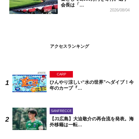
会長は「…
2026/08/04
アクセスランキング
CARP
ひんやり涼しい“水の世界”へダイブ！今
年のカープ『…
SANFRECCE
【J1広島】大迫敬介の再合流を発表。海
外移籍は一転…