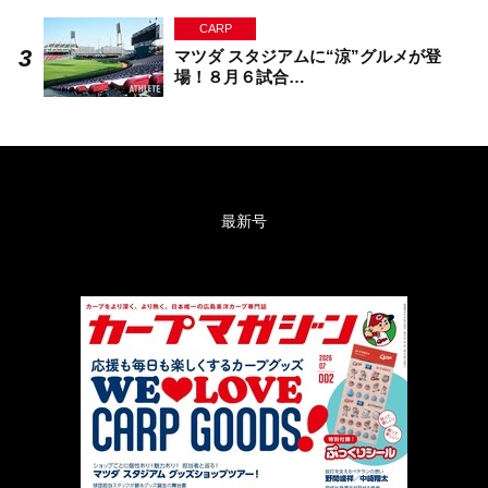
CARP
マツダ スタジアムに“涼”グルメが登
場！８月６試合…
最新号