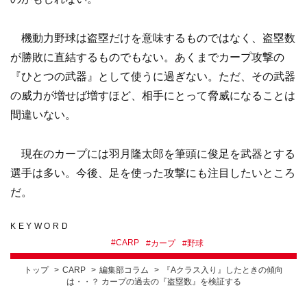
機動力野球は盗塁だけを意味するものではなく、盗塁数
が勝敗に直結するものでもない。あくまでカープ攻撃の
『ひとつの武器』として使うに過ぎない。ただ、その武器
の威力が増せば増すほど、相手にとって脅威になることは
間違いない。
現在のカープには羽月隆太郎を筆頭に俊足を武器とする
選手は多い。今後、足を使った攻撃にも注目したいところ
だ。
KEYWORD
#
CARP
#
カープ
#
野球
トップ
CARP
編集部コラム
『Aクラス入り』したときの傾向
は・・？ カープの過去の『盗塁数』を検証する