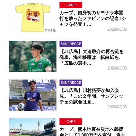
CARP
カープ、自身初のサヨナラ本塁
打を放ったファビアンの記念Tシ
ャツを発売！…
2026/08/05
SANFRECCE
【J1広島】大迫敬介の再合流を
発表。海外移籍は一転白紙も、
「広島の選手…
2026/08/05
SANFRECCE
【J1広島】川村拓夢が加入会
見。「この２年間、サンフレッ
チェの試合は見…
2026/08/05
CARP
カープ、熊本地震被災地へ義援
金として1,000万円を寄付。選手