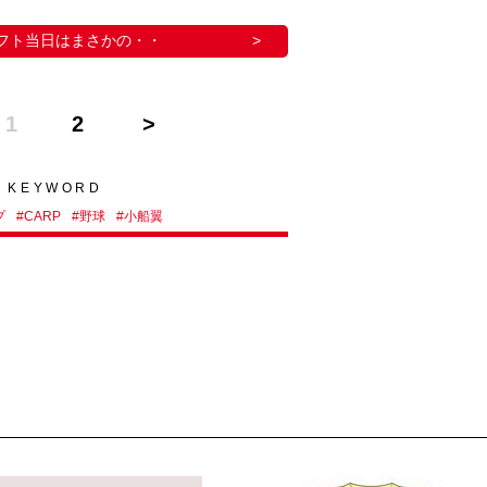
フト当日はまさかの・・
1
2
KEYWORD
プ
#
CARP
#
野球
#
小船翼