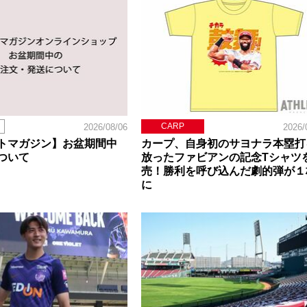
CARP
2026/08/06
2026/
トマガジン】お盆期間中
カープ、自身初のサヨナラ本塁打
ついて
放ったファビアンの記念Tシャツ
売！勝利を呼び込んだ劇的弾が１
に