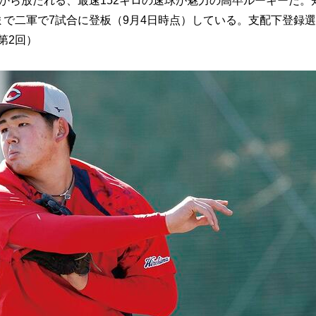
格から放たれる、最速152キロの速球が魅力の高卒ルーキーだ。
まで二軍で7試合に登板（9月4日時点）している。支配下登録
第2回）