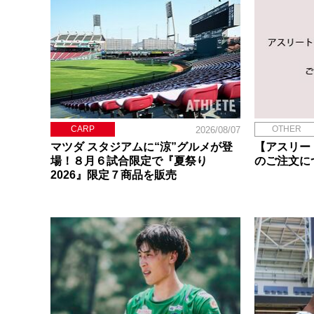
CARP
OTHER
2026/08/07
マツダ スタジアムに“涼”グルメが登
【アスリー
場！８月６試合限定で『夏祭り
のご注文に
2026』限定７商品を販売