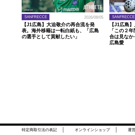
SANFRECCE
SANFRECCE
2026/08/05
【J1広島】大迫敬介の再合流を発
【J1広島
表。海外移籍は一転白紙も、「広島
「この２年
の選手として貢献したい」
合は見なか
広島愛
特定商取引法の表記
オンラインショップ
運