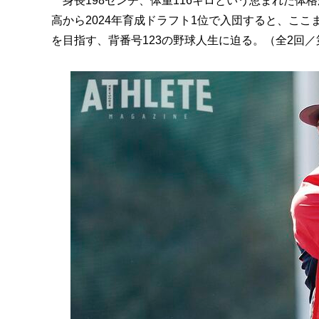
身長198センチ、体重116キロという恵まれた体
高から2024年育成ドラフト1位で入団すると、ここ
を目指す、背番号123の野球人生に迫る。（全2回／