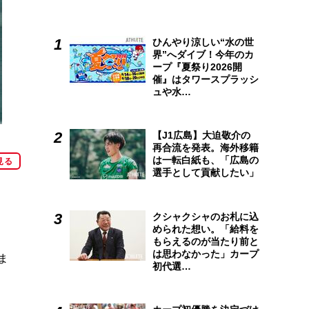
ひんやり涼しい“水の世
界”へダイブ！今年のカ
ープ『夏祭り2026開
催』はタワースプラッシ
ュや水…
【J1広島】大迫敬介の
再合流を発表。海外移籍
は一転白紙も、「広島の
見る
選手として貢献したい」
クシャクシャのお札に込
められた想い。「給料を
もらえるのが当たり前と
は思わなかった」カープ
ま
初代選…