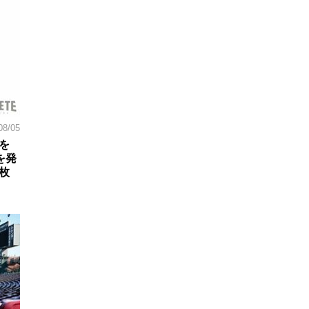
08/05
を
を発
枚