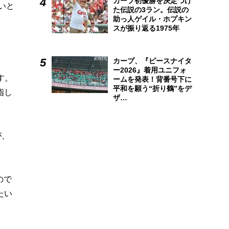
カープ初優勝を決定づけ
いと
た伝説の3ラン。伝説の
助っ人ゲイル・ホプキン
スが振り返る1975年
カープ、『ピースナイタ
ー2026』着用ユニフォ
す。
ームを発表！背番号下に
平和を願う“折り鶴”をデ
指し
ザ…
が、
ので
たい