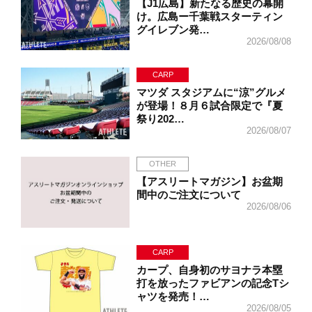
【J1広島】新たなる歴史の幕開
け。広島ー千葉戦スターティン
グイレブン発…
2026/08/08
CARP
マツダ スタジアムに“涼”グルメ
が登場！８月６試合限定で『夏
祭り202…
2026/08/07
OTHER
【アスリートマガジン】お盆期
間中のご注文について
2026/08/06
CARP
カープ、自身初のサヨナラ本塁
打を放ったファビアンの記念Tシ
ャツを発売！…
2026/08/05