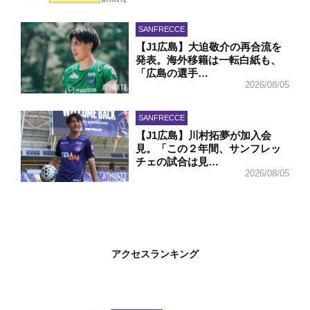
SANFRECCE
【J1広島】大迫敬介の再合流を
発表。海外移籍は一転白紙も、
「広島の選手…
2026/08/05
SANFRECCE
【J1広島】川村拓夢が加入会
見。「この２年間、サンフレッ
チェの試合は見…
2026/08/05
アクセスランキング