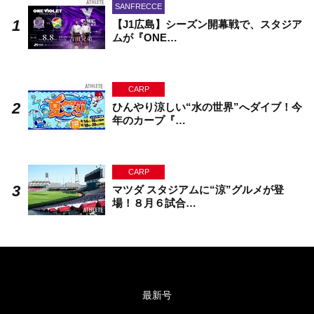
SANFRECCE
【J1広島】シーズン開幕戦で、スタジア
ムが『ONE…
CARP
ひんやり涼しい“水の世界”へダイブ！今
年のカープ『…
CARP
マツダ スタジアムに“涼”グルメが登
場！８月６試合…
最新号