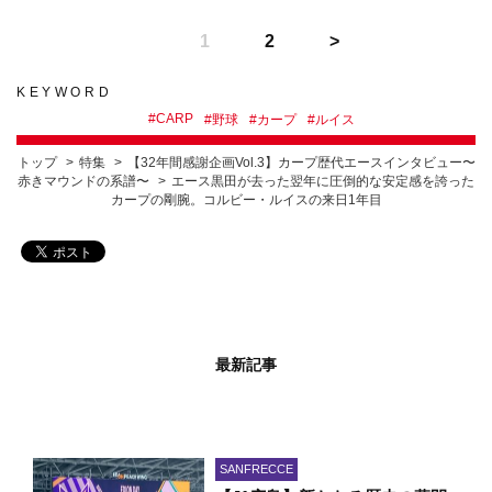
1
2
KEYWORD
#
CARP
#
野球
#
カープ
#
ルイス
トップ
特集
【32年間感謝企画Vol.3】カープ歴代エースインタビュー〜
赤きマウンドの系譜〜
エース黒田が去った翌年に圧倒的な安定感を誇った
カープの剛腕。コルビー・ルイスの来日1年目
最新記事
SANFRECCE