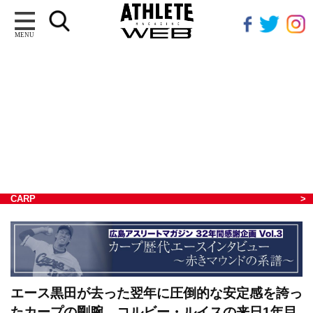
MENU
CARP
エース黒田が去った翌年に圧倒的な安定感を誇っ
たカープの剛腕。コルビー・ルイスの来日1年目