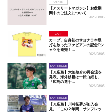
OTHER
【アスリートマガジン】お盆期
間中のご注文について
2026/08/06
CARP
カープ、自身初のサヨナラ本塁
打を放ったファビアンの記念Tシ
ャツを発売！…
2026/08/05
SANFRECCE
【J1広島】大迫敬介の再合流を
発表。海外移籍は一転白紙も、
「広島の選手…
2026/08/05
SANFRECCE
【J1広島】川村拓夢が加入会
見。「この２年間、サンフレッ