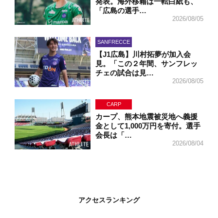
発表。海外移籍は一転白紙も、
「広島の選手…
2026/08/05
SANFRECCE
【J1広島】川村拓夢が加入会
見。「この２年間、サンフレッ
チェの試合は見…
2026/08/05
CARP
カープ、熊本地震被災地へ義援
金として1,000万円を寄付。選手
会長は「…
2026/08/04
アクセスランキング