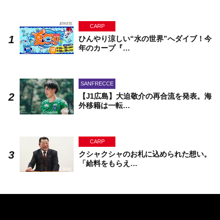
CARP
ひんやり涼しい“水の世界”へダイブ！今
年のカープ『…
SANFRECCE
【J1広島】大迫敬介の再合流を発表。海
外移籍は一転…
CARP
クシャクシャのお札に込められた想い。
「給料をもらえ…