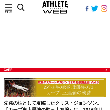
MENU
CARP
先発の柱として君臨したクリス・ジョンソン。
『カープ史上最強の助っ人左腕』は、2016年リ