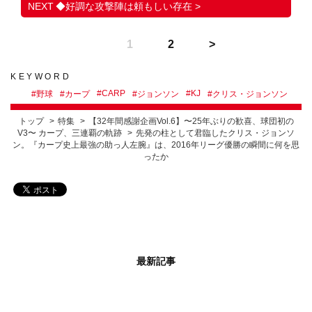
◆好調な攻撃陣は頼もしい存在 >
1
2
KEYWORD
#
CARP
#
KJ
#
野球
#
カープ
#
ジョンソン
#
クリス・ジョンソン
トップ
特集
【32年間感謝企画Vol.6】〜25年ぶりの歓喜、球団初の
V3〜 カープ、三連覇の軌跡
先発の柱として君臨したクリス・ジョンソ
ン。『カープ史上最強の助っ人左腕』は、2016年リーグ優勝の瞬間に何を思
ったか
最新記事