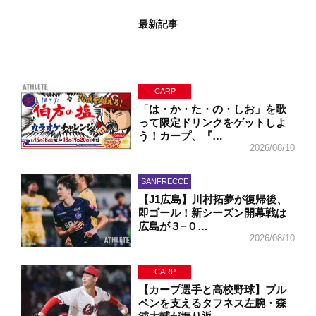
最新記事
CARP
「は・か・た・の・しお」を歌
って限定ドリンクをゲットしよ
う！カープ、『…
2026/08/10
SANFRECCE
【J1広島】川村拓夢が復帰後、
即ゴール！新シーズン開幕戦は
広島が３−０…
2026/08/10
CARP
【カープ選手と高校野球】ブル
ペンを支えるタフネス左腕・森