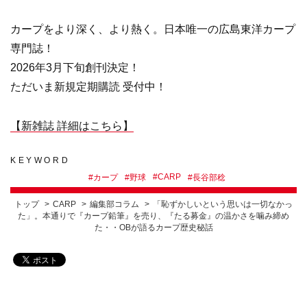
カープをより深く、より熱く。日本唯一の広島東洋カープ
専門誌！
2026年3月下旬創刊決定！
ただいま新規定期購読 受付中！
【新雑誌 詳細はこちら】
KEYWORD
#
CARP
#
カープ
#
野球
#
長谷部稔
トップ
CARP
編集部コラム
「恥ずかしいという思いは一切なかっ
た」。本通りで『カープ鉛筆』を売り、『たる募金』の温かさを噛み締め
た・・OBが語るカープ歴史秘話