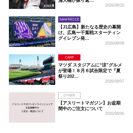
浦大輔が振り返…
2026/08/10
SANFRECCE
【J1広島】新たなる歴史の幕開
け。広島ー千葉戦スターティン
グイレブン発…
2026/08/08
CARP
マツダ スタジアムに“涼”グルメ
が登場！８月６試合限定で『夏
祭り202…
2026/08/07
OTHER
【アスリートマガジン】お盆期
間中のご注文について
2026/08/06