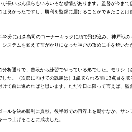
いが長いぶん僕らもいろいろな感情があります。監督が今まで
のは良かったですし、勝利を監督に届けることができたことは
43分には森島司のコーナーキックに頭で飛び込み、神戸戦の
、システムを変えて前がかりになった神戸の攻めに手を焼いた
の分析通りで、普段から練習でやっている形でした。モリシ（
でした。（次節に向けての課題は）1点取られる前に3点目を取
付けて前に進めればと思います。ただ今日に限って言えば、監
ールを決め勝利に貢献。後半戦での再浮上を期すなか、サン
を一つ上げることに成功した。