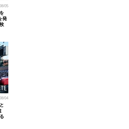
08/05
を
を発
枚
08/04
と
は
る