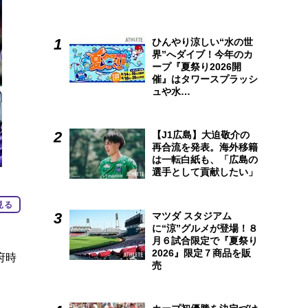
ひんやり涼しい“水の世
界”へダイブ！今年のカ
ープ『夏祭り2026開
催』はタワースプラッシ
ュや水…
【J1広島】大迫敬介の
再合流を発表。海外移籍
は一転白紙も、「広島の
選手として貢献したい」
見る
マツダ スタジアム
に“涼”グルメが登場！８
月６試合限定で『夏祭り
2026』限定７商品を販
府時
売