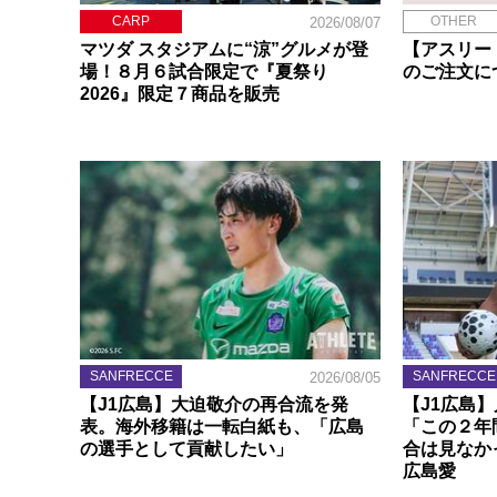
CARP
OTHER
2026/08/07
マツダ スタジアムに“涼”グルメが登
【アスリー
場！８月６試合限定で『夏祭り
のご注文に
2026』限定７商品を販売
SANFRECCE
SANFRECCE
2026/08/05
【J1広島】大迫敬介の再合流を発
【J1広島
表。海外移籍は一転白紙も、「広島
「この２年
の選手として貢献したい」
合は見なか
広島愛