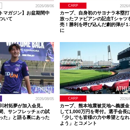
CARP
2026/08/06
2026/
トマガジン】お盆期間中
カープ、自身初のサヨナラ本塁打
ついて
放ったファビアンの記念Tシャツ
売！勝利を呼び込んだ劇的弾が１
に
CARP
2026/08/05
2026/
】川村拓夢が加入会見。
カープ、熊本地震被災地へ義援金
間、サンフレッチェの試
して1,000万円を寄付。選手会長
った」と語る裏にあった
「少しでも皆様の力や希望となれ
よう」とコメント