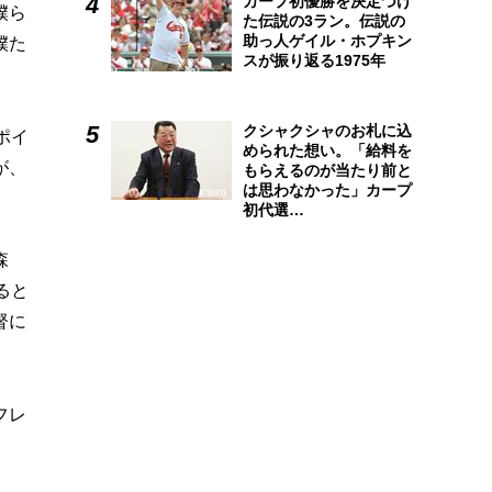
カープ初優勝を決定づけ
僕ら
た伝説の3ラン。伝説の
助っ人ゲイル・ホプキン
僕た
スが振り返る1975年
クシャクシャのお札に込
ポイ
められた想い。「給料を
が、
もらえるのが当たり前と
は思わなかった」カープ
初代選…
森
ると
督に
フレ