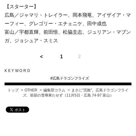
【スターター】
広島／ジャマリ・トレイラー、岡本飛竜、アイザイア・マ
ーフィー、グレゴリー・エチェニケ、田中成也
富山／宇都直輝、前田悟、松脇圭志、ジュリアン・マブン
ガ、ジョシュア・スミス
1
2
KEYWORD
#
広島ドラゴンフライズ
トップ
OTHER
編集部コラム
まさに“完敗”。広島ドラゴンフライ
ズ、前節の雪辱果たせず（11月5日・広島 74-97 富山）