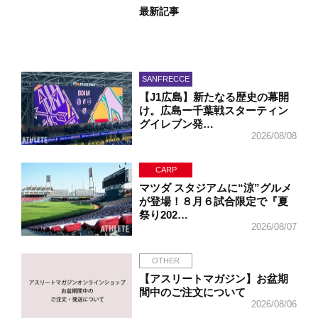
最新記事
SANFRECCE
【J1広島】新たなる歴史の幕開
け。広島ー千葉戦スターティン
グイレブン発…
2026/08/08
CARP
マツダ スタジアムに“涼”グルメ
が登場！８月６試合限定で『夏
祭り202…
2026/08/07
OTHER
【アスリートマガジン】お盆期
間中のご注文について
2026/08/06