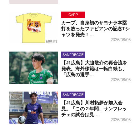
CARP
カープ、自身初のサヨナラ本塁
打を放ったファビアンの記念Tシ
ャツを発売！…
2026/08/05
SANFRECCE
【J1広島】大迫敬介の再合流を
発表。海外移籍は一転白紙も、
「広島の選手…
2026/08/05
SANFRECCE
【J1広島】川村拓夢が加入会
見。「この２年間、サンフレッ
チェの試合は見…
2026/08/05