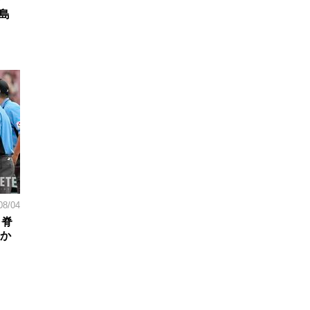
島
08/04
。脊
日か