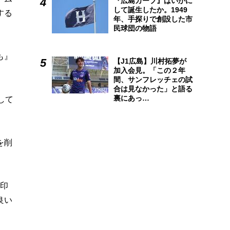
『広島カープ』はいかに
して誕生したか。1949
する
年、手探りで創設した市
民球団の物語
も』
【J1広島】川村拓夢が
加入会見。「この２年
間、サンフレッチェの試
合は見なかった」と語る
裏にあっ…
して
を削
う印
良い