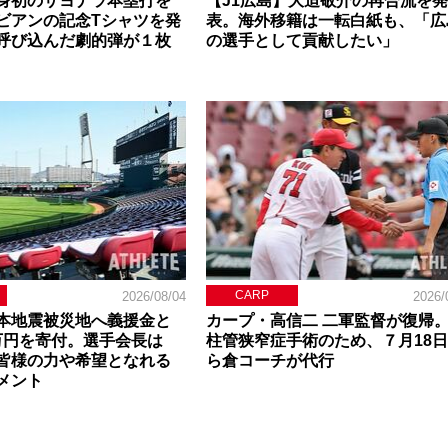
身初のサヨナラ本塁打を
【J1広島】大迫敬介の再合流を発
ビアンの記念Tシャツを発
表。海外移籍は一転白紙も、「広
呼び込んだ劇的弾が１枚
の選手として貢献したい」
CARP
2026/08/04
2026/
本地震被災地へ義援金と
カープ・高信二 二軍監督が復帰
0万円を寄付。選手会長は
柱管狭窄症手術のため、７月18
皆様の力や希望となれる
ら倉コーチが代行
メント