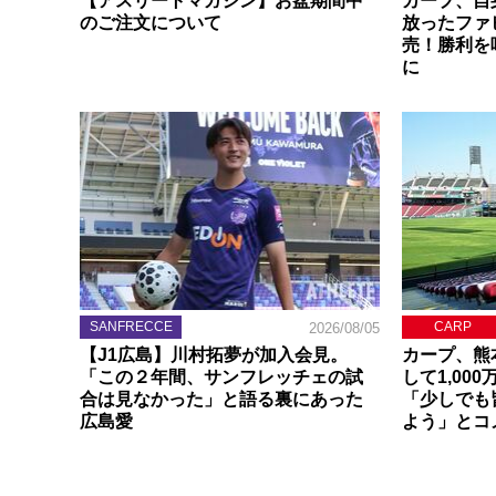
【アスリートマガジン】お盆期間中
カープ、自
のご注文について
放ったファ
売！勝利を
に
SANFRECCE
CARP
2026/08/05
【J1広島】川村拓夢が加入会見。
カープ、熊
「この２年間、サンフレッチェの試
して1,00
合は見なかった」と語る裏にあった
「少しでも
広島愛
よう」とコ