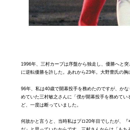
1996年、三村カープは序盤から独走し、優勝へと
に逆転優勝を許した。あれから23年。大野豊氏の胸
96年、私は40歳で開幕投手を務めたのですが、か
めていた三村敏之さんに「僕が開幕投手を務めてい
ど、一度は断っていました。
何故かと言うと、当時私はプロ20年目でしたが、
だ』と思っていたからです。三村さんからは「もち