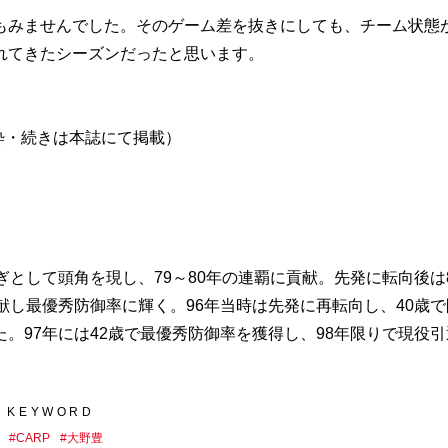
もみませんでした。そのゲーム差を抜きにしても、チーム状態
れてきたシーズンだったと思います。
抜粋・続きは本誌にて掲載）
として頭角を現し、79～80年の連覇に貢献。先発に転向後は
献し最優秀防御率に輝く。96年当時は先発に再転向し、40歳で
。97年には42歳で最優秀防御率を獲得し、98年限りで現役引
KEYWORD
#
CARP
#
大野豊