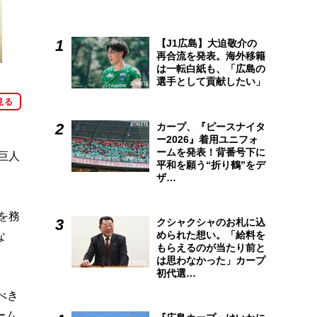
【J1広島】大迫敬介の
再合流を発表。海外移籍
は一転白紙も、「広島の
選手として貢献したい」
見る
カープ、『ピースナイタ
ー2026』着用ユニフォ
ームを発表！背番号下に
巨人
平和を願う“折り鶴”をデ
ザ…
を務
クシャクシャのお札に込
められた想い。「給料を
な
もらえるのが当たり前と
は思わなかった」カープ
初代選…
べき
ーム